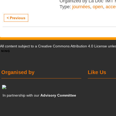
Organized by La Doc' IMT M
Type:
journées
,
open
,
acce
< Previous
All content subject to a
Creative Commons Attribution 4.0 License
unles
Organised by
Like Us
In partnership with our
Advisory Committee