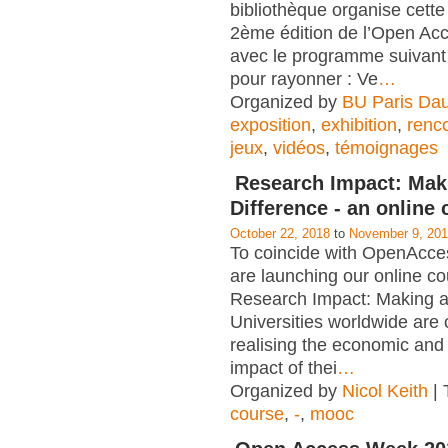
bibliothèque organise cett
2ème édition de l’Open A
avec le programme suivant 
pour rayonner : Ve
…
Organized by
BU Paris Da
exposition
,
exhibition
,
renc
jeux
,
vidéos
,
témoignages
Research Impact: Mak
Difference - an online
October 22, 2018
to
November 9, 20
To coincide with OpenAcc
are launching our online c
Research Impact: Making a
Universities worldwide are
realising the economic and 
impact of thei
…
Organized by
Nicol Keith
| 
course
,
-
,
mooc