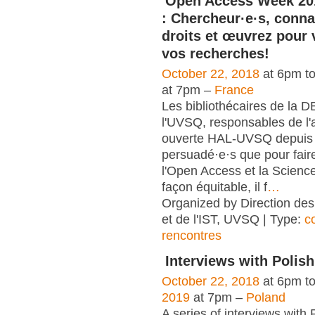
Open Access Week 20
: Chercheur·e·s, conna
droits et œuvrez pour 
vos recherches!
October 22, 2018
at 6pm t
at 7pm –
France
Les bibliothécaires de la 
l'UVSQ, responsables de l'
ouverte HAL-UVSQ depuis 
persuadé·e·s que pour fair
l'Open Access et la Scienc
façon équitable, il f
…
Organized by Direction des
et de l'IST, UVSQ | Type:
c
rencontres
Interviews with Polish
October 22, 2018
at 6pm t
2019
at 7pm –
Poland
A series of interviews with 