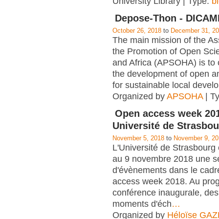
University Library | Type:
b
Depose-Thon - DICA
October 26, 2018
to
December 31, 2
The main mission of the Ass
the Promotion of Open Scie
and Africa (APSOHA) is to c
the development of open an
for sustainable local devel
Organized by
APSOHA
| T
Open access week 201
Université de Strasbo
November 5, 2018
to
November 9, 20
L'Université de Strasbourg
au 9 novembre 2018 une sé
d'évènements dans le cadre
access week 2018. Au pro
conférence inaugurale, des 
moments d'éch
…
Organized by
Héloïse GA