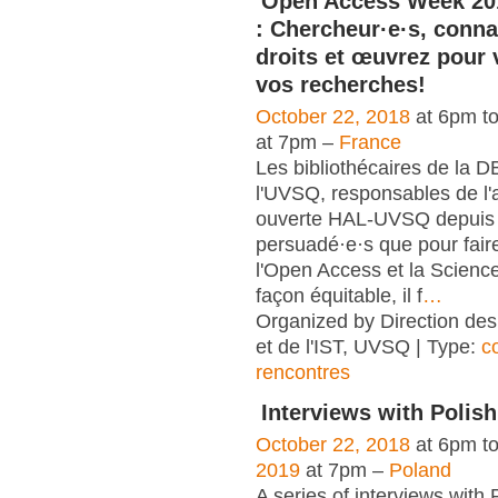
Open Access Week 20
: Chercheur·e·s, conna
droits et œuvrez pour 
vos recherches!
October 22, 2018
at 6pm t
at 7pm –
France
Les bibliothécaires de la 
l'UVSQ, responsables de l'
ouverte HAL-UVSQ depuis 
persuadé·e·s que pour fair
l'Open Access et la Scienc
façon équitable, il f
…
Organized by Direction des
et de l'IST, UVSQ | Type:
c
rencontres
Interviews with Polish
October 22, 2018
at 6pm t
2019
at 7pm –
Poland
A series of interviews with 