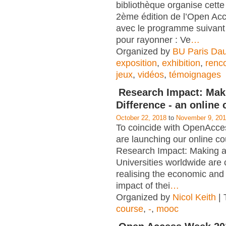
bibliothèque organise cett
2ème édition de l’Open A
avec le programme suivant 
pour rayonner : Ve
…
Organized by
BU Paris Da
exposition
,
exhibition
,
renc
jeux
,
vidéos
,
témoignages
Research Impact: Mak
Difference - an online
October 22, 2018
to
November 9, 20
To coincide with OpenAcc
are launching our online c
Research Impact: Making a
Universities worldwide are
realising the economic and 
impact of thei
…
Organized by
Nicol Keith
| 
course
,
-
,
mooc