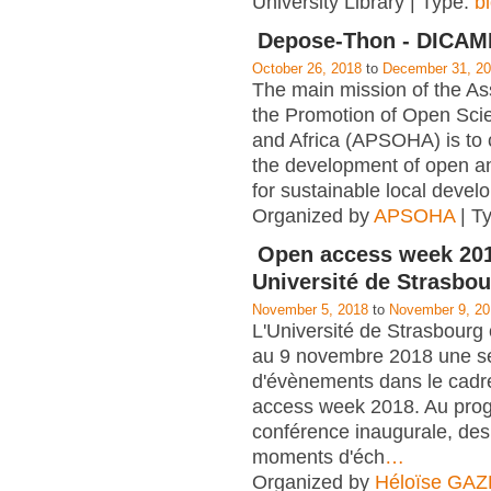
University Library | Type:
b
Depose-Thon - DICA
October 26, 2018
to
December 31, 2
The main mission of the Ass
the Promotion of Open Scie
and Africa (APSOHA) is to c
the development of open an
for sustainable local devel
Organized by
APSOHA
| T
Open access week 201
Université de Strasbo
November 5, 2018
to
November 9, 20
L'Université de Strasbourg
au 9 novembre 2018 une sé
d'évènements dans le cadre
access week 2018. Au pro
conférence inaugurale, des 
moments d'éch
…
Organized by
Héloïse GA