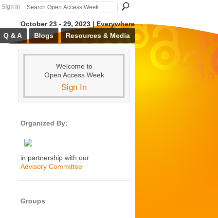
Sign In
October 23 - 29, 2023 | Everywhere
Q & A
Blogs
Resources & Media
Welcome to
Open Access Week
Sign In
Organized By:
in partnership with our
Advisory Committee
Groups