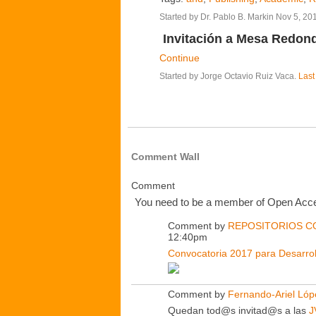
Started by Dr. Pablo B. Markin Nov 5, 20
Invitación a Mesa Redo
Continue
Started by Jorge Octavio Ruiz Vaca.
Last
Comment Wall
Comment
You need to be a member of Open Acc
Comment by
REPOSITORIOS C
12:40pm
Convocatoria 2017 para Desarrolla
Comment by
Fernando-Ariel Lóp
Quedan tod@s invitad@s a las
J