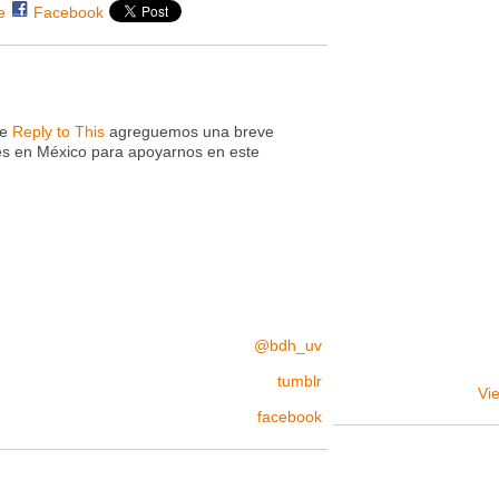
e
Facebook
ce
Reply to This
agreguemos una breve
des en México para apoyarnos en este
@bdh_uv
tumblr
Vie
facebook