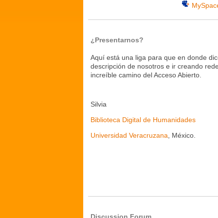
MySpac
¿Presentarnos?
Aquí está una liga para que en donde di
descripción de nosotros e ir creando re
increíble camino del Acceso Abierto.
Silvia
Biblioteca Digital de Humanidades
Universidad Veracruzana
, México.
Discussion Forum