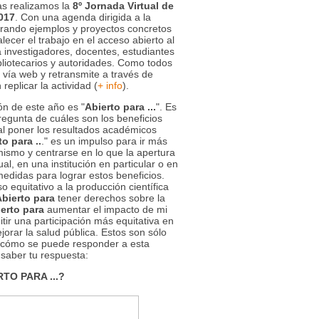
as realizamos la
8º Jornada Virtual de
017
. Con una agenda dirigida a la
trando ejemplos y proyectos concretos
alecer el trabajo en el acceso abierto al
 a investigadores, docentes, estudiantes
ibliotecarios y autoridades. Como todos
 vía web y retransmite a través de
replicar la actividad (
+ info
).
ón de este año es "
Abierto para ...
". Es
regunta de cuáles son los beneficios
al poner los resultados académicos
to para ..
." es un impulso para ir más
mismo y centrarse en lo que la apertura
ual, en una institución en particular o en
medidas para lograr estos beneficios.
 equitativo a la producción científica
bierto para
tener derechos sobre la
erto para
aumentar el impacto de mi
tir una participación más equitativa en
orar la salud pública. Estos son sólo
cómo se puede responder a esta
saber tu respuesta:
TO PARA ...?