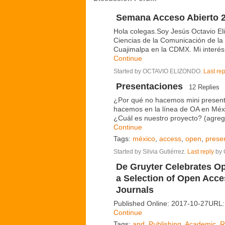
Semana Acceso Abierto 
Hola colegas.Soy Jesús Octavio El
Ciencias de la Comunicación de la
Cuajimalpa en la CDMX. Mi interés
Continue
Started by OCTAVIO ELIZONDO.
Last rep
Presentaciones
12 Replies
¿Por qué no hacemos mini present
hacemos en la línea de OA en Méxic
¿Cuál es nuestro proyecto? (agreg
Continue
Tags:
méxico
,
access
,
open
,
prese
Started by Silvia Gutiérrez.
Last reply
by 
De Gruyter Celebrates 
a Selection of Open Acces
Journals
Published Online: 2017-10-27URL
Continue
Tags:
and
,
Publishing
,
Academic
,
R