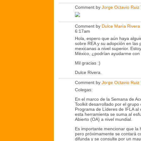
Comment by
Jorge Octavio Ruiz
Comment by
Dulce María River
6:17am
Hola, espero que aún haya alguie
sobre REA y su adopción en las 
mexicanas a nivel superior. Est
México, ¿podrían ayudarme con
Mil gracias :)
Dulce Rivera.
Comment by
Jorge Octavio Ruiz
Colegas:
En el marco de la Semana de Acce
Toolkit desarrollado por el grupo
Programa de Líderes de IFLA al 
esta herramienta se suma al esf
Abierto (OA) a nivel mundial.
Es importante mencionar que la 
pero próximamente se contará co
difunda y se consulte por un ma