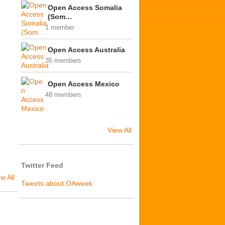
Open Access Somalia
(Som…
1 member
Open Access Australia
35 members
Open Access Mexico
48 members
View All
Twitter Feed
w All
Tweets about OAweek