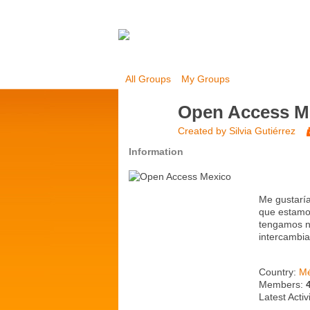
All Groups
My Groups
Open Access M
Created by
Silvia Gutiérrez
Information
Me gustaría
que estamos
tengamos n
intercambiar
Country:
Mé
Members:
Latest Activ