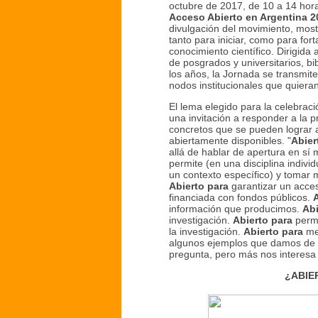
octubre de 2017, de 10 a 14 hor
Acceso Abierto en Argentina 2
divulgación del movimiento, mos
tanto para iniciar, como para fort
conocimiento científico. Dirigida
de posgrados y universitarios, b
los años, la Jornada se transmite
nodos institucionales que quieran 
El lema elegido para la celebraci
una invitación a responder a la p
concretos que se pueden lograr 
abiertamente disponibles. "
Abier
allá de hablar de apertura en sí 
permite (en una disciplina individ
un contexto específico) y tomar 
Abierto para
garantizar un acceso
financiada con fondos públicos.
A
información que producimos.
Abi
investigación.
Abierto para
permi
la investigación.
Abierto para
mej
algunos ejemplos que damos de 
pregunta, pero más nos interesa 
¿ABIER