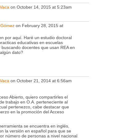
 Vaca
on October 14, 2015 at 5:23am
a Gómez
on February 28, 2015 at
n por aquí. Haré un estudio doctoral
practicas educativas en escuelas
oy buscando docentes que usan REA en
 algún dato?
 Vaca
on October 21, 2014 at 6:56am
so Abierto, quiero compartirles el
 de trabajo en O.A. perteneciente al
cual pertenezco, cabe destacar que
uerzo en la promoción del Acceso
herramienta se encuentra en inglés,
n la versión en español para que se
yor número de personas a nivel nacional