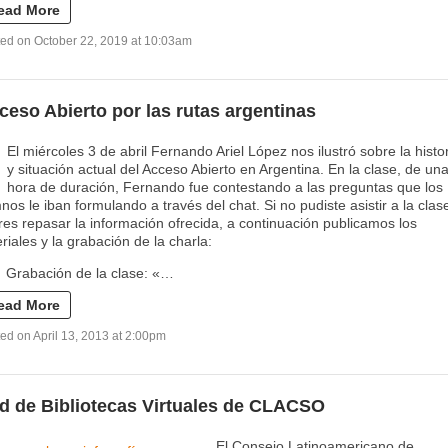
ead More
ed on October 22, 2019 at 10:03am
ceso Abierto por las rutas argentinas
El miércoles 3 de abril Fernando Ariel López nos ilustró sobre la histo
y situación actual del Acceso Abierto en Argentina. En la clase, de un
hora de duración, Fernando fue contestando a las preguntas que los
nos le iban formulando a través del chat. Si no pudiste asistir a la clas
res repasar la información ofrecida, a continuación publicamos los
riales y la grabación de la charla:
Grabación de la clase: «…
ead More
ed on April 13, 2013 at 2:00pm
d de Bibliotecas Virtuales de CLACSO
El Consejo Latinoamericano de