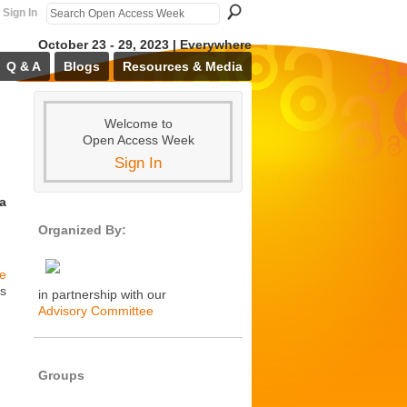
Sign In
October 23 - 29, 2023 | Everywhere
Q & A
Blogs
Resources & Media
Welcome to
Open Access Week
Sign In
ia
Organized By:
de
os
in partnership with our
Advisory Committee
Groups