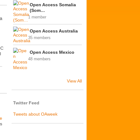
Open Access Somalia
(Som…
1 member
na
Open Access Australia
35 members
OC
Open Access Mexico
l
48 members
o…
View All
Twitter Feed
Tweets about OAweek
de
os