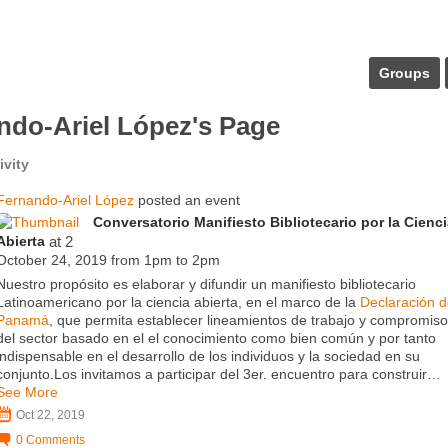
Groups
ndo-Ariel López's Page
ivity
Fernando-Ariel López
posted an event
Conversatorio Manifiesto Bibliotecario por la Cienc
Abierta
at 2
October 24, 2019 from 1pm to 2pm
Nuestro propósito es elaborar y difundir un manifiesto bibliotecario
Latinoamericano por la ciencia abierta, en el marco de la
Declaración 
Panamá
, que permita establecer lineamientos de trabajo y compromis
del sector basado en el el conocimiento como bien común y por tanto
indispensable en el desarrollo de los individuos y la sociedad en su
conjunto.Los invitamos a participar del 3er. encuentro para construir…
See More
Oct 22, 2019
0
Comments