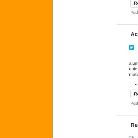
R
Post
Ac
alum
quie
mate
R
Post
Re