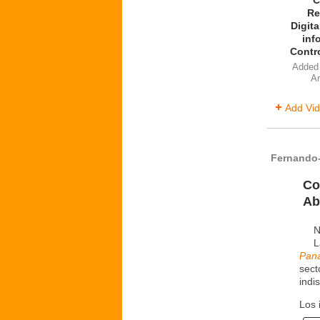
C
Re
Digita
inf
Contr
Added
Ar
Add Vi
Fernando-
Co
Ab
N
L
Pan
sect
indi
Los 