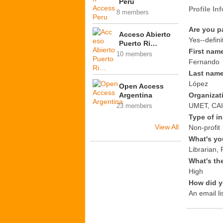
Peru
Profile In
8 members
Are you p
Acceso Abierto
Yes--defini
Puerto Ri…
First nam
10 members
Fernando
Last nam
López
Open Access
Argentina
Organizat
UMET, CAI
23 members
Type of in
View All
Non-profit
What's yo
Librarian,
What's th
High
How did y
An email li