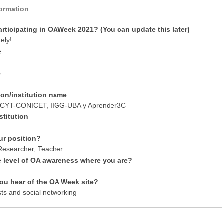
formation
articipating in OAWeek 2021? (You can update this later)
tely!
e
e
ion/institution name
CYT-CONICET, IIGG-UBA y Aprender3C
stitution
ur position?
 Researcher, Teacher
e level of OA awareness where you are?
ou hear of the OA Week site?
sts and social networking