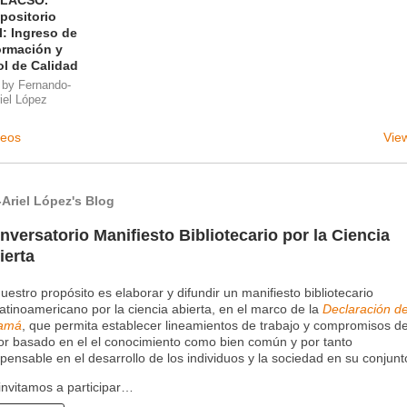
LACSO.
positorio
l: Ingreso de
ormación y
ol de Calidad
 by
Fernando-
iel López
deos
View
Ariel López's Blog
nversatorio Manifiesto Bibliotecario por la Ciencia
ierta
uestro propósito es elaborar y difundir un manifiesto bibliotecario
atinoamericano por la ciencia abierta, en el marco de la
Declaración d
amá
, que permita establecer lineamientos de trabajo y compromisos de
or basado en el el conocimiento como bien común y por tanto
spensable en el desarrollo de los individuos y la sociedad en su conjunt
invitamos a participar…