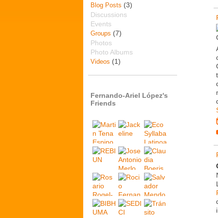
(3)
Blog Posts
Discussions
Events
(7)
Groups
Photos
Photo Albums
(1)
Videos
Fernando-Ariel López's
Friends