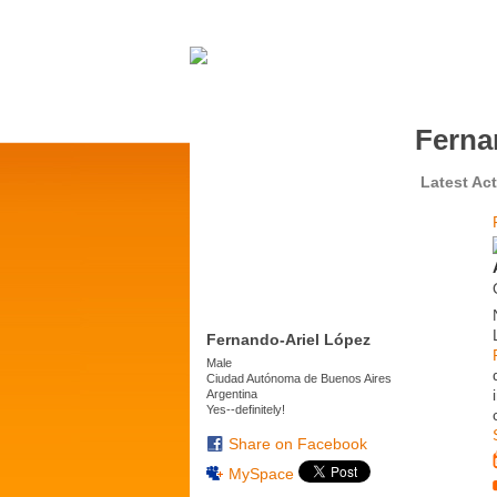
Ferna
Latest Act
Fernando-Ariel López
Male
Ciudad Autónoma de Buenos Aires
Argentina
Yes--definitely!
Share on Facebook
MySpace