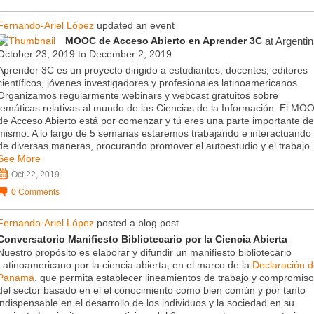
Fernando-Ariel López
updated an event
MOOC de Acceso Abierto en Aprender 3C
at Argenti
October 23, 2019 to December 2, 2019
Aprender 3C es un proyecto dirigido a estudiantes, docentes, editores
científicos, jóvenes investigadores y profesionales latinoamericanos.
Organizamos regularmente webinars y webcast gratuitos sobre
temáticas relativas al mundo de las Ciencias de la Información. El MO
de Acceso Abierto está por comenzar y tú eres una parte importante de
mismo. A lo largo de 5 semanas estaremos trabajando e interactuando
de diversas maneras, procurando promover el autoestudio y el trabaj
See More
Oct 22, 2019
0
Comments
Fernando-Ariel López
posted a blog post
Conversatorio Manifiesto Bibliotecario por la Ciencia Abierta
Nuestro propósito es elaborar y difundir un manifiesto bibliotecario
Latinoamericano por la ciencia abierta, en el marco de la
Declaración 
Panamá
, que permita establecer lineamientos de trabajo y compromis
del sector basado en el el conocimiento como bien común y por tanto
indispensable en el desarrollo de los individuos y la sociedad en su