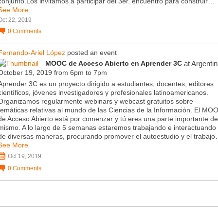
conjunto.Los invitamos a participar del 3er. encuentro para construir…
See More
Oct 22, 2019
0
Comments
Fernando-Ariel López
posted an event
MOOC de Acceso Abierto en Aprender 3C
at Argenti
October 19, 2019 from 6pm to 7pm
Aprender 3C es un proyecto dirigido a estudiantes, docentes, editores
científicos, jóvenes investigadores y profesionales latinoamericanos.
Organizamos regularmente webinars y webcast gratuitos sobre
temáticas relativas al mundo de las Ciencias de la Información. El MO
de Acceso Abierto está por comenzar y tú eres una parte importante de
mismo. A lo largo de 5 semanas estaremos trabajando e interactuando
de diversas maneras, procurando promover el autoestudio y el trabaj
See More
Oct 19, 2019
0
Comments