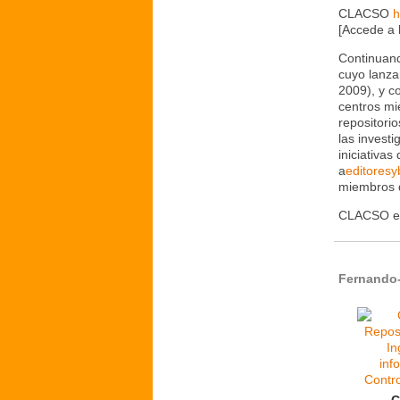
CLACSO
h
[Accede a 
Continuan
cuyo lanza
2009), y co
centros mi
repositorio
las invest
iniciativa
a
editoresy
miembros
CLACSO e
Fernando-