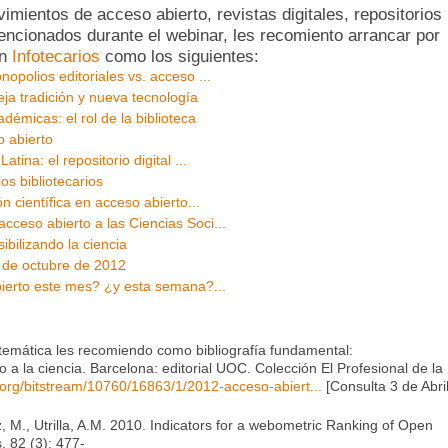
mientos de acceso abierto, revistas digitales, repositorios
mencionados durante el webinar, les recomiento arrancar por
en
Infotecarios
como los siguientes:
opolios editoriales vs. acceso ...
eja tradición y nueva tecnología
démicas: el rol de la biblioteca
 abierto
tina: el repositorio digital ...
os bibliotecarios
n científica en acceso abierto...
ceso abierto a las Ciencias Soci...
ibilizando la ciencia
 de octubre de 2012
bierto este mes? ¿y esta semana?...
temática les recomiendo como bibliografía fundamental:
 a la ciencia. Barcelona: editorial UOC. Colección El Profesional de la
is.org/bitstream/10760/16863/1/2012-acceso-abiert...
[Consulta 3 de Abri
ez, M., Utrilla, A.M. 2010. Indicators for a webometric Ranking of Open
, 82 (3): 477-