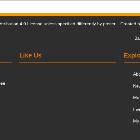
tribution 4.0 License
unless specified differently by poster. Created 
Ba
Like Us
Explo
Ab
tee
Ne
Me
Inv
My