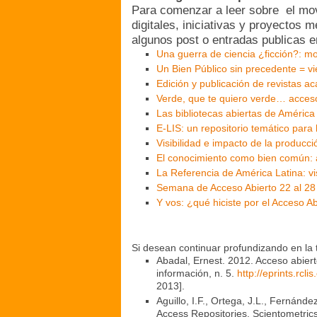
Para comenzar a leer sobre el movi
digitales, iniciativas y proyectos 
algunos post o entradas publicas 
Una guerra de ciencia ¿ficción?: mon
Un Bien Público sin precedente = vi
Edición y publicación de revistas aca
Verde, que te quiero verde… acceso
Las bibliotecas abiertas de América La
E-LIS: un repositorio temático para l
Visibilidad e impacto de la producció
El conocimiento como bien común: ac
La Referencia de América Latina: vis
Semana de Acceso Abierto 22 al 28
Y vos: ¿qué hiciste por el Acceso A
Si desean continuar profundizando en la 
Abadal, Ernest. 2012. Acceso abierto
información, n. 5.
http://eprints.rcl
2013].
Aguillo, I.F., Ortega, J.L., Fernánd
Access Repositories. Scientometrics