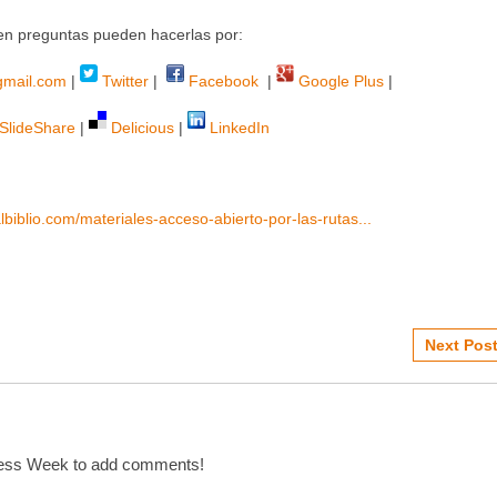
en preguntas pueden hacerlas por:
gmail.com
|
Twitter
|
Facebook
|
Google Plus
|
SlideShare
|
Delicious
|
LinkedIn
lbiblio.com/materiales-acceso-abierto-por-las-rutas...
Next Post
cess Week to add comments!