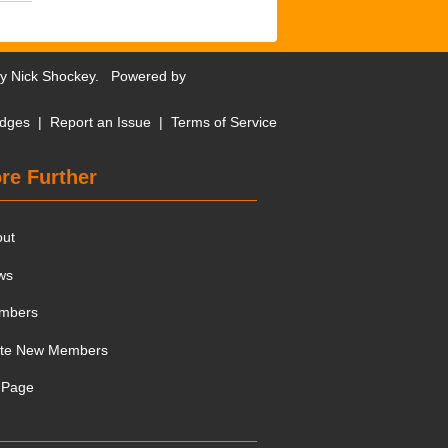
by
Nick Shockey
. Powered by
dges
|
Report an Issue
|
Terms of Service
re Further
out
ws
mbers
ite New Members
 Page