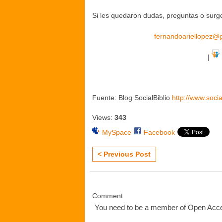
Si les quedaron dudas, preguntas o surg
fernandoariellopez@
|
Fuente: Blog SocialBiblio
http://www.socia
Views:
343
MySpace
Facebook
< Previous Post
Comment
You need to be a member of Open Ac