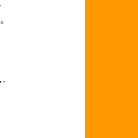
.
o
.
iD:
.
rto