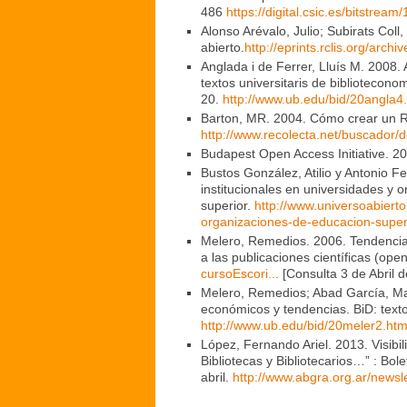
486
https://digital.csic.es/bitstr
Alonso Arévalo, Julio; Subirats Co
abierto.
http://eprints.rclis.org/arc
Anglada i de Ferrer, Lluís M. 2008. 
textos universitaris de bibliotecono
20.
http://www.ub.edu/bid/20angla4
Barton, MR. 2004. Cómo crear un Re
http://www.recolecta.net/buscador/
Budapest Open Access Initiative. 2
Bustos González, Atilio y Antonio Fe
institucionales en universidades y 
superior.
http://www.universoabierto
organizaciones-de-educacion-super
Melero, Remedios. 2006. Tendencias,
a las publicaciones científicas (ope
cursoEscori...
[Consulta 3 de Abril d
Melero, Remedios; Abad García, Mar
económicos y tendencias. BiD: texto
http://www.ub.edu/bid/20meler2.ht
López, Fernando Ariel. 2013. Visibil
Bibliotecas y Bibliotecarios…” : Bol
abril.
http://www.abgra.org.ar/news