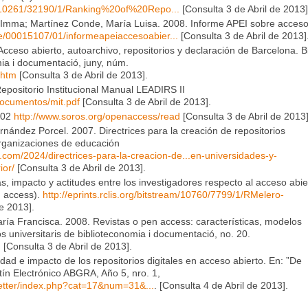
eam/10261/32190/1/Ranking%20of%20Repo...
[Consulta 3 de Abril de 2013]
ll, Imma; Martínez Conde, María Luisa. 2008. Informe APEI sobre acces
hive/00015107/01/informeapeiaccesoabier...
[Consulta 3 de Abril de 2013]
Acceso abierto, autoarchivo, repositorios y declaración de Barcelona. B
mia i documentació, juny, núm.
.htm
[Consulta 3 de Abril de 2013].
positorio Institucional Manual LEADIRS II
documentos/mit.pdf
[Consulta 3 de Abril de 2013].
002
http://www.soros.org/openaccess/read
[Consulta 3 de Abril de 2013]
rnández Porcel. 2007. Directrices para la creación de repositorios
organizaciones de educación
.com/2024/directrices-para-la-creacion-de...
en-universidades-y-
ior/
[Consulta 3 de Abril de 2013].
 impacto y actitudes entre los investigadores respecto al acceso abie
n access).
http://eprints.rclis.org/bitstream/10760/7799/1/RMelero-
e 2013].
ía Francisca. 2008. Revistas o pen access: características, modelos
s universitaris de biblioteconomia i documentació, no. 20.
m
[Consulta 3 de Abril de 2013].
idad e impacto de los repositorios digitales en acceso abierto. En: ”De
etín Electrónico ABGRA, Año 5, nro. 1,
letter/index.php?cat=17&num=31&...
. [Consulta 4 de Abril de 2013].