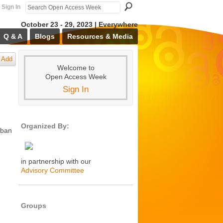
Sign In
October 23 - 29, 2023 | Everywhere
Q & A
Blogs
Resources & Media
Add
Welcome to
Open Access Week
Sign In
Organized By:
iban
in partnership with our
Advisory Committee
Groups