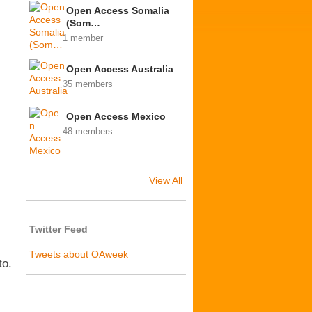
Open Access Somalia
(Som…
1 member
Open Access Australia
35 members
Open Access Mexico
48 members
View All
Twitter Feed
Tweets about OAweek
to.