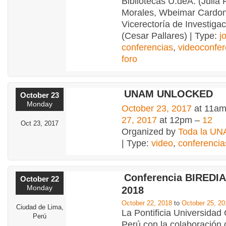
Bibliotecas U.deA. (Julia
Morales, Wbeimar Cardon
Vicerectoría de Investigac
(Cesar Pallares) | Type:
j
conferencias
,
videoconfer
foro
UNAM UNLOCKED
October 23
Monday
October 23, 2017
at 11am
27, 2017
at 12pm –
12
Oct 23, 2017
Organized by
Toda la UN
| Type:
video
,
conferencia
Conferencia BIREDIA
October 22
Monday
2018
October 22, 2018
to
October 25, 20
Ciudad de Lima,
La Pontificia Universidad 
Perú
Perú con la colaboración 