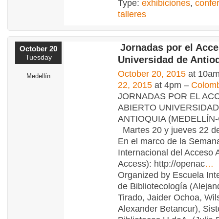
Type:
exhibiciones
,
confe
talleres
Jornadas por el Acce
October 20
Tuesday
Universidad de Antio
October 20, 2015
at 10am
Medellín
22, 2015
at 4pm –
Colomb
JORNADAS POR EL AC
ABIERTO UNIVERSIDAD
ANTIOQUIA (MEDELLÍN
Martes 20 y jueves 22 d
En el marco de la Seman
Internacional del Acceso 
Access): http://openac
…
Organized by Escuela Int
de Bibliotecología (Alejan
Tirado, Jaider Ochoa, Wi
Alexander Betancur), Sis