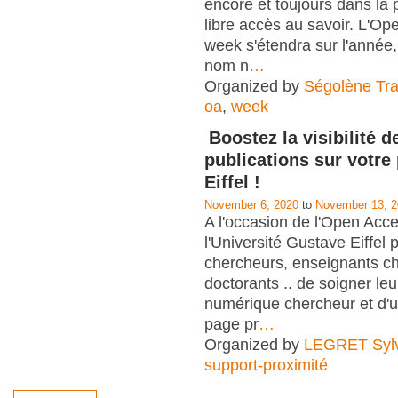
encore et toujours dans la
libre accès au savoir. L'O
week s'étendra sur l'anné
nom n
…
Organized by
Ségolène Trap
oa
,
week
Boostez la visibilité d
publications sur votre
Eiffel !
November 6, 2020
to
November 13, 
A l'occasion de l'Open Acc
l'Université Gustave Eiffel
chercheurs, enseignants c
doctorants .. de soigner leu
numérique chercheur et d'uti
page pr
…
Organized by
LEGRET Sylv
support-proximité