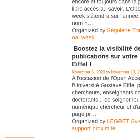
encore et toujours dans la
libre accès au savoir. L'O
week s'étendra sur l'anné
nom n
…
Organized by
Ségolène Trap
oa
,
week
Boostez la visibilité d
publications sur votre
Eiffel !
November 6, 2020
to
November 13, 
A l'occasion de l'Open Acc
l'Université Gustave Eiffel
chercheurs, enseignants c
doctorants .. de soigner leu
numérique chercheur et d'uti
page pr
…
Organized by
LEGRET Sylv
support-proximité