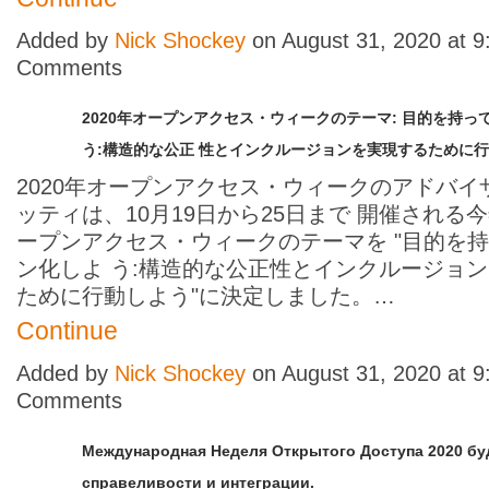
Added by
Nick Shockey
on August 31, 2020 at 
Comments
2020年オープンアクセス・ウィークのテーマ: 目的を持っ
う:構造的な公正 性とインクルージョンを実現するために
2020
年オープンアクセス・ウィークのアドバイ
ッティは、
10
月
19
日から
25
日まで 開催される
ープンアクセス・ウィークのテーマを
"
目的を持
ン化しよ う:構造的な公正性とインクルージョ
ために行動しよう
"
に決定しました。…
Continue
Added by
Nick Shockey
on August 31, 2020 at 
Comments
Международная Неделя Открытого Доступа 2020 бу
справеливости и интеграции.