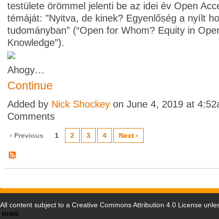
testülete örömmel jelenti be az idei év Open Ac
témáját: ”Nyitva, de kinek? Egyenlőség a nyílt h
tudományban” (“Open for Whom? Equity in Ope
Knowledge”).
Ahogy…
Continue
Added by
Nick Shockey
on June 4, 2019 at 4:5
Comments
‹ Previous
1
2
3
4
Next ›
All content subject to a
Creative Commons Attribution 4.0 License
unles