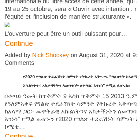
internationale du libre accès de cette année, qui
19 au 25 octobre, sera « Ouvrir avec intention : 
l’équité et l’inclusion de manière structurante
».
L’ouverture peut être un outil puissant pour…
Continue
Added by
Nick Shockey
on August 31, 2020 at 
Comments
የ2020 የግልጽ ተደራሽነት ሳምንት የትኩረት አቅጣጫ “ግልጽነት ከአላማ
እኩልነትንና አካታችነትን ለመገንባት ለተግባር እንነሳ” የሚል ይሆናል፡፡
በቀጣይ ዓመት ከጥቅምት
9
እስከ ጥቅምት
15 2013
ዓ
.
ም
የዓለምአቀፍ የግልጽ ተደራሽነት ሳምንት የትኩረት አቅጣጫ፤
ከአላማ ጋር፡
-
መዋቅራዊ እኩልነትንና አካታችነትን ለመገንባ
እንነሳ”
የሚል መሆኑን የ
2020
የግልጽ ተደራሽነት ሳምንት
ኮሚቴ…
Continue