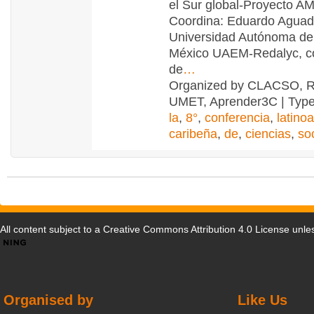
el Sur global-Proyecto A
Coordina: Eduardo Aguad
Universidad Autónoma de
México UAEM-Redalyc, c
de
…
Organized by CLACSO, 
UMET, Aprender3C | Typ
la
,
8°
,
conferencia
,
latino
caribeña
,
de
,
ciencias
,
so
All content subject to a
Creative Commons Attribution 4.0 License
unles
Organised by
Like Us