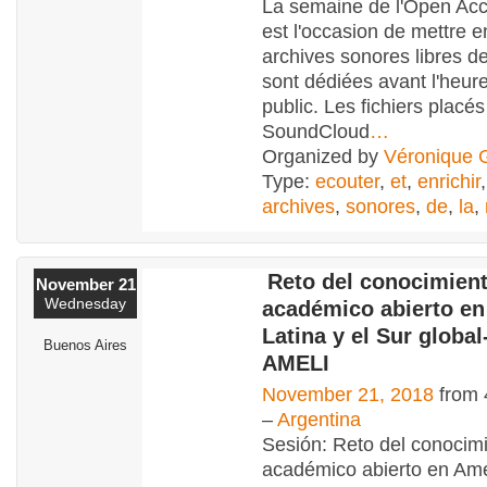
La semaine de l'Open Ac
est l'occasion de mettre 
archives sonores libres de
sont dédiées avant l'heu
public. Les fichiers placé
SoundCloud
…
Organized by
Véronique 
Type:
ecouter
,
et
,
enrichir
archives
,
sonores
,
de
,
la
,
Reto del conocimien
November 21
Wednesday
académico abierto en
Latina y el Sur globa
Buenos Aires
AMELI
November 21, 2018
from 
–
Argentina
Sesión: Reto del conocim
académico abierto en Amé