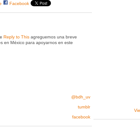
e
Facebook
ce
Reply to This
agreguemos una breve
des en México para apoyarnos en este
@bdh_uv
tumblr
Vie
facebook