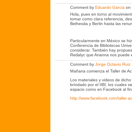
Comment by
Eduardo Garcia
on 
Hola, pues en torno al movimien
tomar como clara referencia, de
Bethesda y Berlin hasta las renun
Particularmente en México se hiz
Conferencia de Bibliotecas Univer
considerar. También hay propues
Redalyc que Arianna nos puede 
Comment by
Jorge Octavio Ruiz
Mañana comienza el Taller de Acc
Los materiales y videos de dicho
brindado por el IIBI, los cuales 
espacio como en Facebook al finali
http://www.facebook.com/taller.a