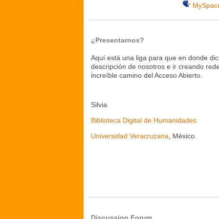
MySpac
¿Presentarnos?
Aquí está una liga para que en donde di
descripción de nosotros e ir creando re
increíble camino del Acceso Abierto.
Silvia
Biblioteca Digital de Humanidades
Universidad Veracruzana
, México.
Discussion Forum