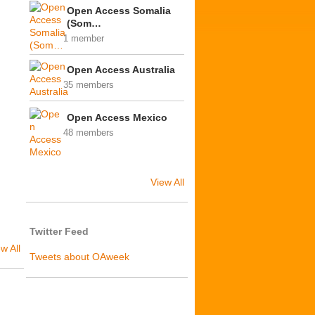
Open Access Somalia
(Som…
1 member
Open Access Australia
35 members
Open Access Mexico
48 members
View All
Twitter Feed
w All
Tweets about OAweek