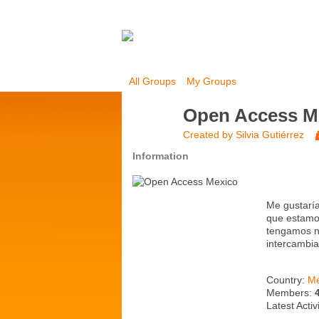
All Groups
My Groups
Open Access M
Created by
Silvia Gutiérrez
Information
Me gustaría
que estamos
tengamos n
intercambiar
Country:
Mé
Members:
Latest Activ