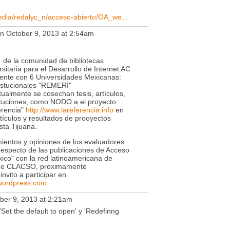
edia/redalyc_n/acceso-abierto/OA_we...
n October 9, 2013 at 2:54am
e de la comunidad de bibliotecas
rsitaria para el Desarrollo de Internet AC
mente con 6 Universidades Mexicanas:
nstucionales "REMERI"
ualmente se cosechan tesis, artículos,
tituciones, como NODO a el proyecto
erencia"
http://www.lareferencia.info
en
tículos y resultados de prooyectos
sta Tijuana.
mientos y opiniones de los evaluadores
respecto de las publicaciones de Acceso
xico" con la red latinoamericana de
o de CLACSO, proximamente
nvito a participar en
.wordpress.com
ber 9, 2013 at 2:21am
et the default to open' y 'Redefinng