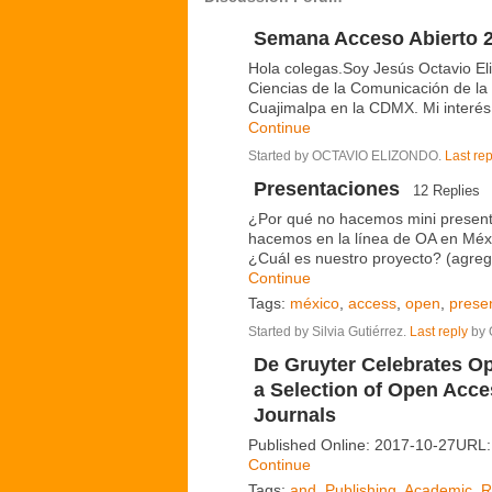
Semana Acceso Abierto 
Hola colegas.Soy Jesús Octavio El
Ciencias de la Comunicación de la
Cuajimalpa en la CDMX. Mi interés
Continue
Started by OCTAVIO ELIZONDO.
Last rep
Presentaciones
12 Replies
¿Por qué no hacemos mini present
hacemos en la línea de OA en Méxic
¿Cuál es nuestro proyecto? (agreg
Continue
Tags:
méxico
,
access
,
open
,
prese
Started by Silvia Gutiérrez.
Last reply
by 
De Gruyter Celebrates 
a Selection of Open Acces
Journals
Published Online: 2017-10-27URL
Continue
Tags:
and
,
Publishing
,
Academic
,
R