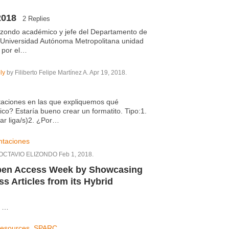
2018
2 Replies
izondo académico y jefe del Departamento de
 Universidad Autónoma Metropolitana unidad
 por el…
ly
by Filiberto Felipe Martínez A. Apr 19, 2018.
aciones en las que expliquemos qué
o? Estaría bueno crear un formatito. Tipo:1.
ar liga/s)2. ¿Por…
ntaciones
OCTAVIO ELIZONDO Feb 1, 2018.
Open Access Week by Showcasing
s Articles from its Hybrid
: …
esources
,
SPARC