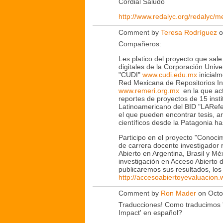
Cordial Saludo
http://www.redalyc.org/redalyc/m
Comment by
Teresa Rodríguez
o
Compañeros:
Les platico del proyecto que sal
digitales de la Corporación Unive
"CUDI"
www.cudi.edu.mx
inicial
Red Mexicana de Repositorios I
www.remeri.org.mx
en la que act
reportes de proyectos de 15 ins
Latinoamericano del BID "LARef
el que pueden encontrar tesis, ar
científicos desde la Patagonia ha
Participo en el proyecto "Conoci
de carrera docente investigador 
Abierto en Argentina, Brasil y Mé
investigación en Acceso Abiert
publicaremos sus resultados, los i
http://accesoabiertoyevaluacion
Comment by
Ron Mader
on Octo
Traducciones! Como traducimos 'S
Impact' en español?