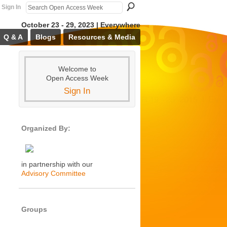
Sign In
October 23 - 29, 2023 | Everywhere
Q & A
Blogs
Resources & Media
Welcome to
Open Access Week
Sign In
Organized By:
in partnership with our
Advisory Committee
Groups