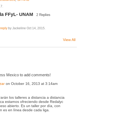
17.
nda FFyL- UNAM
2 Replies
 reply
by Jackeline Oct 14, 2015.
View All
ess Mexico to add comments!
zar
on October 16, 2013 at 3:14am
rán los talleres a distancia a distancia
fica estamos ofreciendo desde Redalyc
so abierto. Es un taller por día, con
ón es en línea desde cada liga.