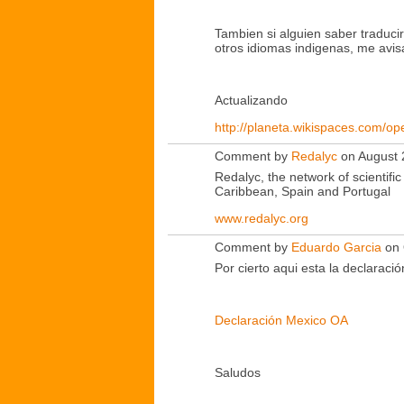
Tambien si alguien saber traduci
otros idiomas indigenas, me avis
Actualizando
http://planeta.wikispaces.com/o
Comment by
Redalyc
on August 
Redalyc, the network of scientific
Caribbean, Spain and Portugal
www.redalyc.org
Comment by
Eduardo Garcia
on 
Por cierto aqui esta la declaraci
Declaración Mexico OA
Saludos