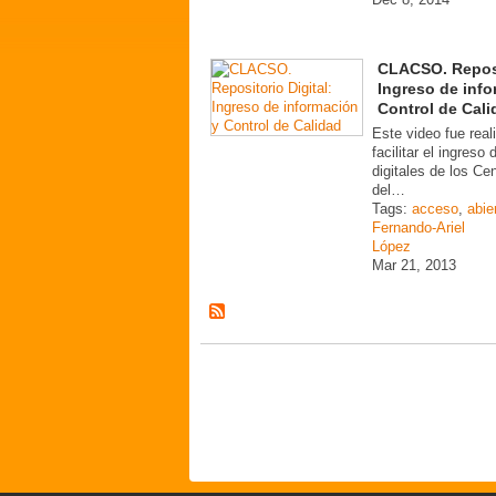
CLACSO. Reposi
Ingreso de info
Control de Cali
Este video fue real
facilitar el ingreso
digitales de los C
del…
Tags:
acceso
,
abie
Fernando-Ariel
López
Mar 21, 2013