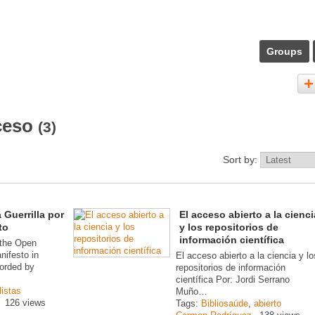
Groups
cceso
(3)
Sort by:
 Guerrilla por
El acceso abierto a la cienci
to
y los repositorios de
información científica
 the Open
nifesto in
El acceso abierto a la ciencia y lo
corded by
repositorios de información
científica Por: Jordi Serrano
listas
Muño…
126 views
Tags:
Bibliosaúde
,
abierto