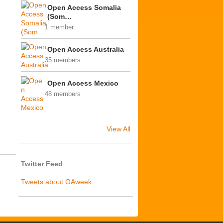
Open Access Somalia
(Som…
1 member
Open Access Australia
35 members
Open Access Mexico
48 members
View All
Twitter Feed
Tweets about OAweek