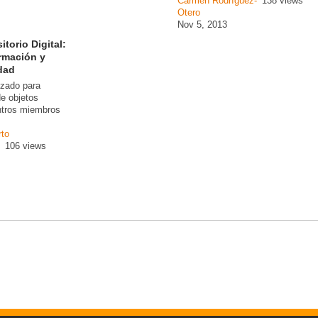
Carmen Rodríguez-
138 views
Otero
Nov 5, 2013
torio Digital:
rmación y
dad
izado para
 de objetos
entros miembros
rto
106 views