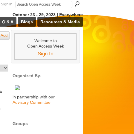
Sign In
October 23 - 29, 2023 | Everywhere
Q & A
Blogs
Resources & Media
Add
Welcome to
Open Access Week
Sign In
Organized By:
a
in partnership with our
Advisory Committee
s
Groups