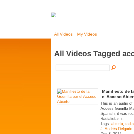
All Videos
My Videos
All Videos Tagged a
Manifiesto de la
el Acceso Abier
This is an audio of
Access Guerilla Ma
Spanish, it was re
Radialistas i…
Tags:
abierto
,
radia
J. Andrés Delgado
Dec 8, 2014