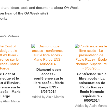
o share ideas, tools and documents about OA Week
ou hear of the OA Week site?
works
ois's Videos
Diamond open
e Cost of
access -
Conférence sur le
ledge et le
conférence sur le
libre accès - La
t d'Elsvier -
libre accès - Marie
présentation de
rence sur le
Farge ENS -
Pablo Rauzy -
accès - Marie
6/05/2014
École Normale
Farge
Supérieure -
Added by
Alain Marois
6/05/2014
by
Alain Marois
Added by
Alain Marois