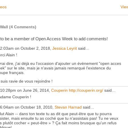
deos
View
Wall (4 Comments)
 to be a member of Open Access Week to add comments!
 2:03am on October 2, 2018,
Jessica Leyrit
said…
rci Alain !
vrai dire, j'ai déjà eu l'occasion d'ajouter un évènement "open acces
ek" sur le site, mais je n'avais jamais remarqué l'existence du
oupe français.
 suis ravie de vous rejoindre !
 10:28pm on June 26, 2014,
Couperin http://couperin.org/
said…
dame Couperin !
 6:04am on October 18, 2010,
Stevan Harnad
said…
lut Alain -- dans ton texte tu as dit que peut-être que tu pourra
sister, mais ensuite tu as coché que tu n'assistais pas! Tu ne veux
s plutôt cocher « peut-être » ? Ça fait moins brusque qu'un refus
blique!