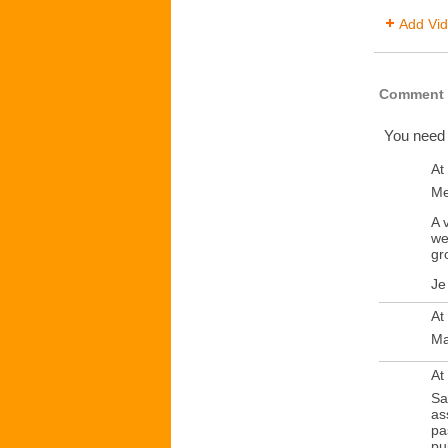
Add Vi
Comment 
You need
At
Me
A 
we
gr
Je
At
Ma
At
Sa
as
pa
pu