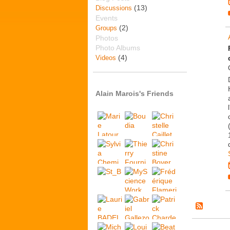
(13)
Discussions
Events
(2)
Groups
Photos
Photo Albums
(4)
Videos
Alain Marois's Friends