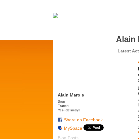
Alain
Latest Act
Alain Marois
Bron
France
Yes--definitely!
Share on Facebook
MySpace
Blog Posts