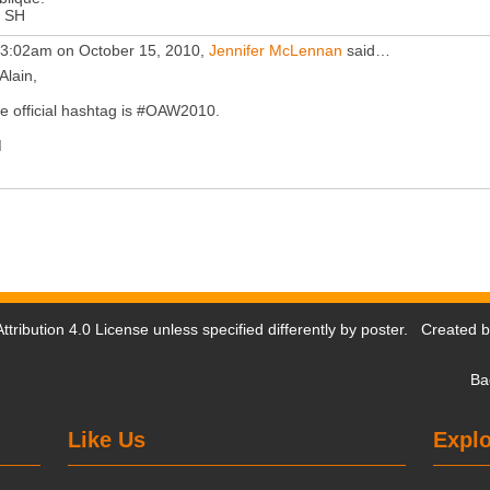
 SH
 3:02am on October 15, 2010,
Jennifer McLennan
said…
Alain,
e official hashtag is #OAW2010.
M
tribution 4.0 License
unless specified differently by poster. Created 
Ba
Like Us
Explo