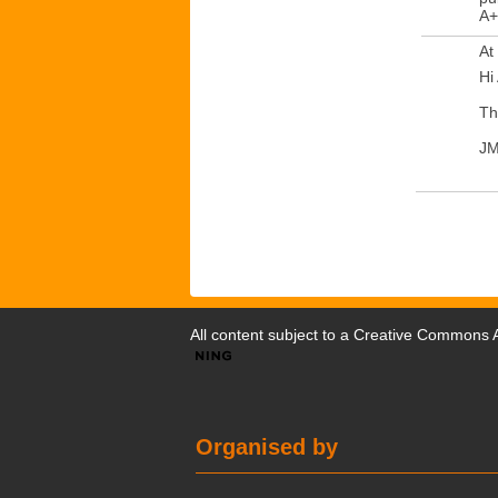
A+
At
Hi 
Th
J
All content subject to a
Creative Commons At
Organised by