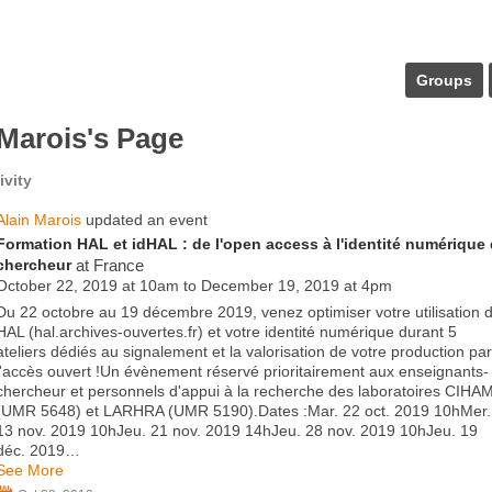
Groups
 Marois's Page
ivity
Alain Marois
updated an event
Formation HAL et idHAL : de l'open access à l'identité numérique
chercheur
at France
October 22, 2019 at 10am to December 19, 2019 at 4pm
Du 22 octobre au 19 décembre 2019, venez optimiser votre utilisation 
HAL (hal.archives-ouvertes.fr) et votre identité numérique durant 5
ateliers dédiés au signalement et la valorisation de votre production par
l'accès ouvert !Un évènement réservé prioritairement aux enseignants-
chercheur et personnels d'appui à la recherche des laboratoires CIHA
(UMR 5648) et LARHRA (UMR 5190).Dates :Mar. 22 oct. 2019 10hMer.
13 nov. 2019 10hJeu. 21 nov. 2019 14hJeu. 28 nov. 2019 10hJeu. 19
déc. 2019…
See More