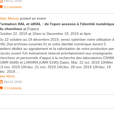
Oct 22, 2019
0
Comments
Alain Marois
posted an event
Formation HAL et idHAL : de l'open accesss à l'identité numériqu
du chercheur
at France
October 22, 2019 at 10am to December 19, 2019 at 4pm
Du 22 octobre au 19 décembre 2019, venez optimiser votre utilisation 
HAL (hal.archives-ouvertes.fr) et votre identité numérique durant 5
ateliers dédiés au signalement et la valorisation de votre production par
l'accès ouvert !Un évènement réservé prioritairement aux enseignants-
chercheur et personnels d'appui à la recherche des laboratoires CIHA
(UMR 5648) et LARHRA (UMR 5190).Dates :Mar. 22 oct. 2019 10hMer.
13 nov. 2019 10hJeu. 21 nov. 2019 14hJeu. 28 nov. 2019 10hJeu. 19
déc. 2019…
See More
Oct 14, 2019
0
Comments