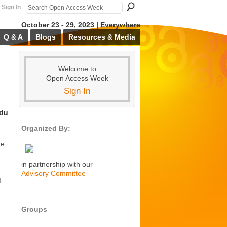
Sign In
October 23 - 29, 2023 | Everywhere
Q & A
Blogs
Resources & Media
Welcome to
Open Access Week
Sign In
 du
Organized By:
de
in partnership with our
Advisory Committee
M
Groups