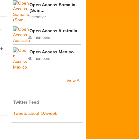
Open Access Somalia
(Som…
1 member
e
Open Access Australia
35 members
de
Open Access Mexico
48 members
M
View All
Twitter Feed
Tweets about OAweek