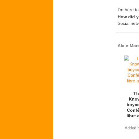
I'm here t
How did y
Social net
Alain Mar
Th
Know
boycot
Confé
libre 
Added 