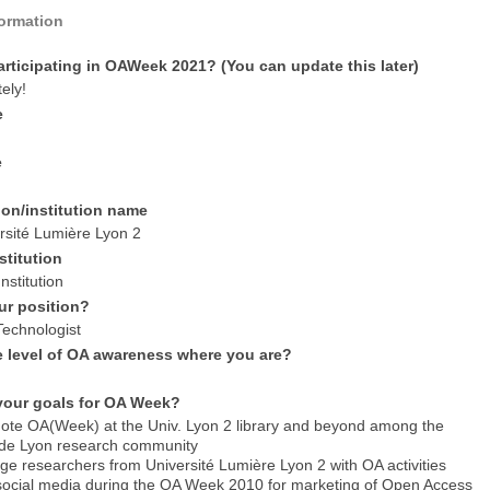
formation
articipating in OAWeek 2021? (You can update this later)
tely!
e
e
ion/institution name
sité Lumière Lyon 2
stitution
nstitution
ur position?
Technologist
e level of OA awareness where you are?
your goals for OA Week?
mote OA(Week) at the Univ. Lyon 2 library and beyond among the
 de Lyon research community
age researchers from Université Lumière Lyon 2 with OA activities
 social media during the OA Week 2010 for marketing of Open Access