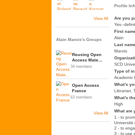
Profile In
Are you p
View All
Yes--defini
First nam
Alain
Alain Marois's Groups
Last nam
Marois
Reusing Open
Organizat
Access Mate…
SCD Univer
34 members
Type of in
Academic I
What's yo
Open Access
France
Librarian, 
63 members
What's th
High
What are 
View All
1 - to pro
Université
2 - to eng
3 - to use