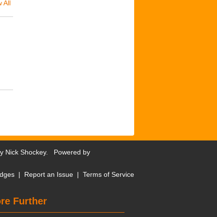
 All
by
Nick Shockey
. Powered by
dges
|
Report an Issue
|
Terms of Service
re Further