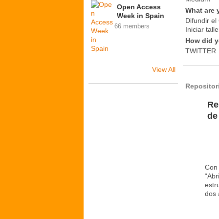
Open Access
What are 
Week in Spain
Difundir e
66 members
Iniciar tal
How did y
TWITTER
View All
Repositor
Re
de
Con 
“Abr
estr
dos 