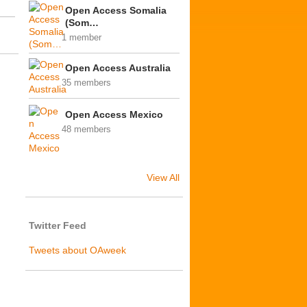
Open Access Somalia
(Som…
1 member
Open Access Australia
35 members
Open Access Mexico
48 members
View All
Twitter Feed
Tweets about OAweek