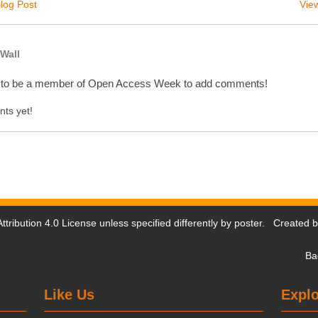
log Post
View
Wall
 to be a member of Open Access Week to add comments!
ts yet!
tribution 4.0 License
unless specified differently by poster. Created 
Ba
Like Us
Explo