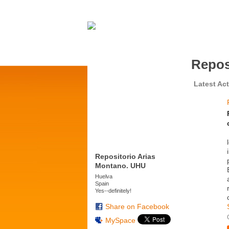
Repos
Latest Act
Repositorio Arias
Montano. UHU
Huelva
Spain
Yes--definitely!
Share on Facebook
MySpace