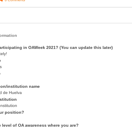
0
Comments
formation
articipating in OAWeek 2021? (You can update this later)
tely!
e
s
e
ion/institution name
d de Huelva
stitution
nstitution
ur position?
e level of OA awareness where you are?