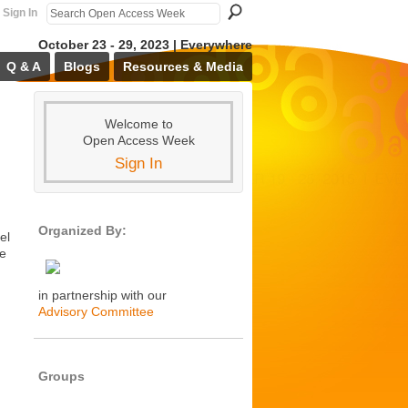
Sign In
October 23 - 29, 2023 | Everywhere
Q & A
Blogs
Resources & Media
Welcome to
Open Access Week
Sign In
Organized By:
el
 e
in partnership with our
Advisory Committee
Groups