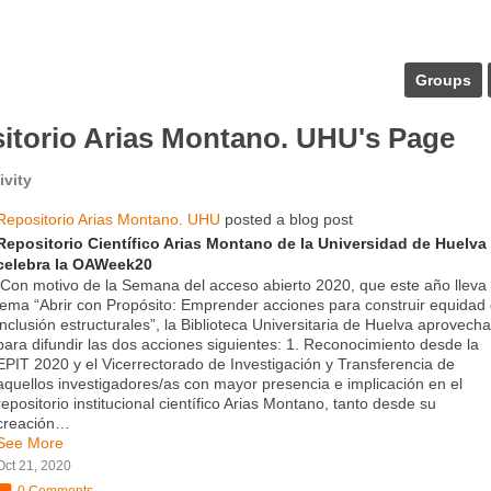
Groups
itorio Arias Montano. UHU's Page
ivity
Repositorio Arias Montano. UHU
posted a blog post
Repositorio Científico Arias Montano de la Universidad de Huelva
celebra la OAWeek20
Con motivo de la Semana del acceso abierto 2020, que este año lleva 
lema “Abrir con Propósito: Emprender acciones para construir equidad
inclusión estructurales”, la Biblioteca Universitaria de Huelva aprovecha
para difundir las dos acciones siguientes: 1. Reconocimiento desde la
EPIT 2020 y el Vicerrectorado de Investigación y Transferencia de
aquellos investigadores/as con mayor presencia e implicación en el
repositorio institucional científico Arias Montano, tanto desde su
creación…
See More
Oct 21, 2020