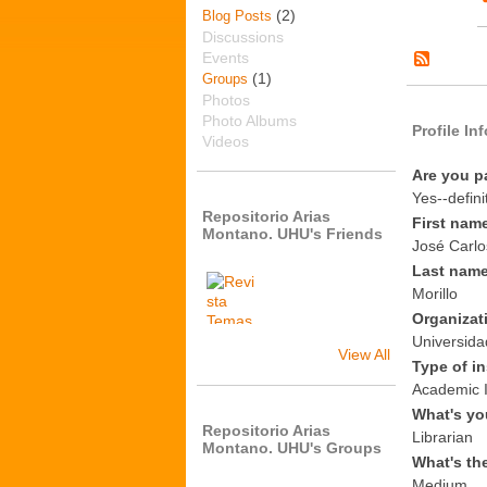
(2)
Blog Posts
Discussions
Events
(1)
Groups
Photos
Photo Albums
Profile In
Videos
Are you p
Yes--defini
Repositorio Arias
First nam
Montano. UHU's Friends
José Carlo
Last nam
Morillo
Organizat
Universida
View All
Type of in
Academic I
What's yo
Repositorio Arias
Librarian
Montano. UHU's Groups
What's th
Medium