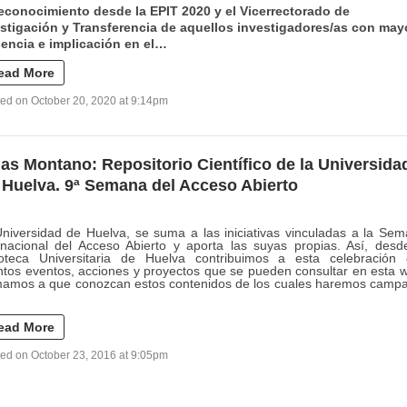
econocimiento desde la EPIT 2020 y el Vicerrectorado de
stigación y Transferencia de aquellos investigadores/as con may
encia e implicación en el…
ead More
ed on October 20, 2020 at 9:14pm
ias Montano: Repositorio Científico de la Universida
 Huelva. 9ª Semana del Acceso Abierto
niversidad de Huelva, se suma a las iniciativas vinculadas a la Se
rnacional del Acceso Abierto y aporta las suyas propias. Así, desd
ioteca Universitaria de Huelva contribuimos a esta celebración
intos eventos, acciones y proyectos que se pueden consultar en esta 
amos a que conozcan estos contenidos de los cuales haremos camp
ead More
ed on October 23, 2016 at 9:05pm