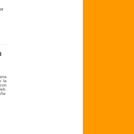
or
d
mana
e la
 con
web.
aña.