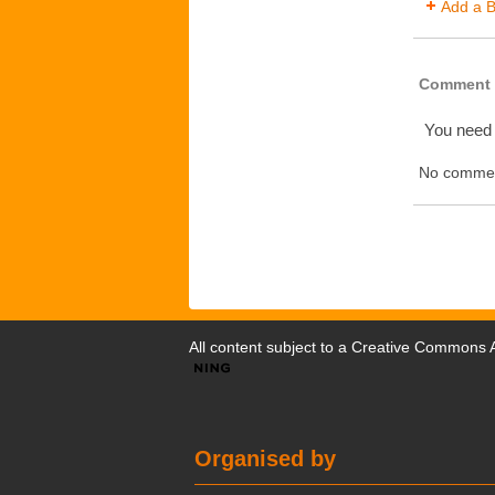
Add a B
Comment 
You need
No commen
All content subject to a
Creative Commons At
Organised by