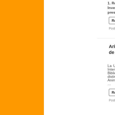
1. R
Inve
pres
R
Post
Ar
de
La U
Inte
Bibl
dist
Anim
…
R
Post