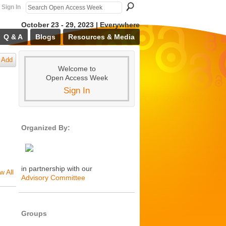
Sign In
October 23 - 29, 2023 | Everywhere
Q & A
Blogs
Resources & Media
Add
Welcome to
Open Access Week
Sign In
Organized By:
in partnership with our
w All
Advisory Committee
Groups