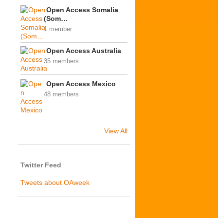
Open Access Somalia
(Som…
1 member
Open Access Australia
35 members
Open Access Mexico
48 members
View All
Twitter Feed
Tweets about OAweek