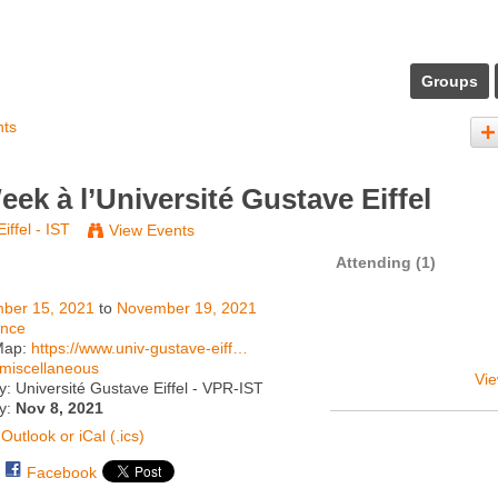
Groups
nts
k à l’Université Gustave Eiffel
iffel - IST
View Events
Attending (1)
ber 15, 2021
to
November 19, 2021
ance
Map:
https://www.univ-gustave-eiff…
miscellaneous
Vie
: Université Gustave Eiffel - VPR-IST
ty:
Nov 8, 2021
Outlook or iCal (.ics)
Facebook