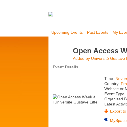
Upcoming Events
Past Events
My Eve
Open Access Wee
Added by
Université Gustave E
Event Details
Time:
Novem
Country:
Fr
Website or 
Event Type:
Organized By
Latest Activi
Export to 
MySpace