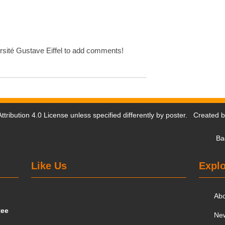
sité Gustave Eiffel to add comments!
tribution 4.0 License
unless specified differently by poster. Created 
Ba
Like Us
Explo
Ab
tee
Ne