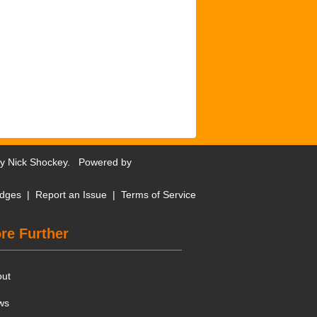
by
Nick Shockey
. Powered by
dges
|
Report an Issue
|
Terms of Service
re Further
out
ws