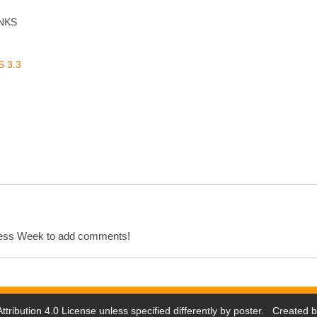
INKS
S 3.3
cess Week to add comments!
tribution 4.0 License
unless specified differently by poster. Created 