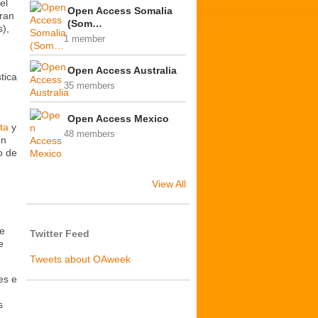
el
Open Access Somalia
bran
(Som…
s),
1 member
Open Access Australia
tica
35 members
Open Access Mexico
ta
y
48 members
en
o de
View All
de
Twitter Feed
e
Tweets about OAweek
es e
s