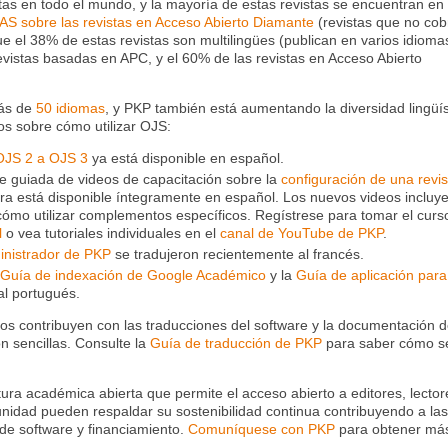
tas en todo el mundo, y la mayoría de estas revistas se encuentran en 
AS sobre las revistas en Acceso Abierto Diamante
(revistas que no co
e el 38% de estas revistas son multilingües (publican en varios idioma
vistas basadas en APC, y el 60% de las revistas en Acceso Abierto
ás de
50 idiomas
, y PKP también está aumentando la diversidad lingüís
os sobre cómo utilizar OJS:
 OJS 2 a OJS 3
ya está disponible en español.
ie guiada de videos de capacitación sobre la
configuración de una revis
ora está disponible íntegramente en español. Los nuevos videos incluy
cómo utilizar complementos específicos. Regístrese para tomar el curs
l
o vea tutoriales individuales en el
canal de YouTube de PKP
.
inistrador de PKP
se tradujeron recientemente al francés.
 Guía de indexación de Google Académico
y la
Guía de aplicación para
al portugués.
s contribuyen con las traducciones del software y la documentación 
n sencillas. Consulte la
Guía de traducción de PKP
para saber cómo s
ura académica abierta que permite el acceso abierto a editores, lector
nidad pueden respaldar su sostenibilidad continua contribuyendo a las
de software y financiamiento.
Comuníquese con PKP
para obtener má