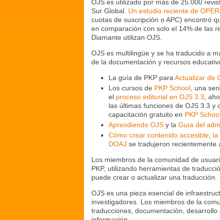
OJS es utilizado por más de 25.000 revis
Sur Global.
Un estudio reciente de OPER
cuotas de suscripción o APC) encontró qu
en comparación con solo el 14% de las re
Diamante utilizan OJS.
OJS es multilingüe y se ha traducido a m
de la documentación y recursos educativ
La guía de PKP para
Actualizar de
Los cursos de
PKP School
, una ser
el
proceso editorial en OJS 3.3
, ah
las últimas funciones de OJS 3.3 y 
capacitación gratuito en
PKP Schoo
Aprendiendo OJS
y la
Guía del adm
Cómo crear contenido accesible
,
la
DOAJ
se tradujeron recientemente 
Los miembros de la comunidad de usuario
PKP, utilizando herramientas de traducció
puede crear o actualizar una traducción.
OJS es una pieza esencial de infraestruct
investigadores. Los miembros de la comu
traducciones, documentación, desarrollo 
información.