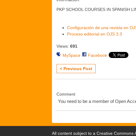
PKP SCHOOL COURSES IN SPANISH L
Configuración de una revista en OJ
Proceso editorial en OJS 3.3
Views:
691
MySpace
Facebook
< Previous Post
Comment
You need to be a member of Open Ac
All content subject to a
Creative Commons At