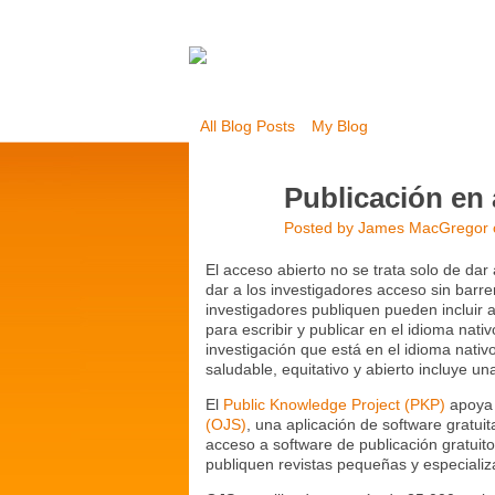
All Blog Posts
My Blog
Publicación en 
Posted by
James MacGregor
El acceso abierto no se trata solo de dar 
dar a los investigadores acceso sin barre
investigadores publiquen pueden incluir al
para escribir y publicar en el idioma nativ
investigación que está en el idioma nativ
saludable, equitativo y abierto incluye un
El
Public Knowledge Project (PKP)
apoya 
(OJS)
, una aplicación de software gratui
acceso a software de publicación gratuito
publiquen revistas pequeñas y especializ