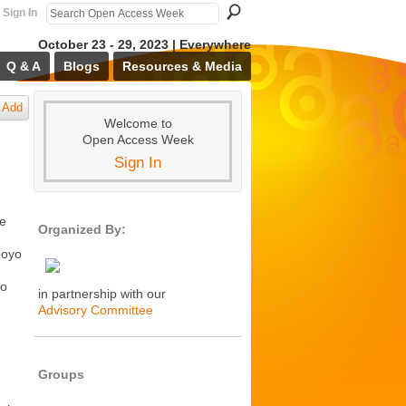
Sign In
October 23 - 29, 2023 | Everywhere
Q & A
Blogs
Resources & Media
Add
Welcome to
Open Access Week
Sign In
de
Organized By:
poyo
co
in partnership with our
Advisory Committee
Groups