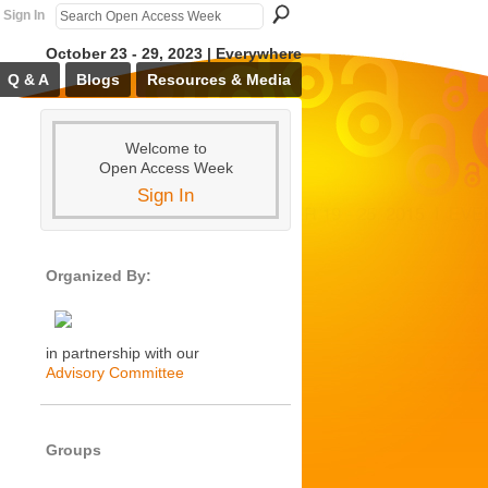
Sign In
October 23 - 29, 2023 | Everywhere
Q & A
Blogs
Resources & Media
Welcome to
Open Access Week
Sign In
Organized By:
in partnership with our
Advisory Committee
Groups