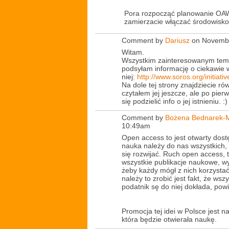
Pora rozpocząć planowanie OAWe
zamierzacie włączać środowisko
Comment by
Dariusz
on Novembe
Witam.
Wszystkim zainteresowanym tem
podsyłam informację o ciekawie w
niej:
http://www.soros.org/initiati
Na dole tej strony znajdziecie rów
czytałem jej jeszcze, ale po pie
się podzielić info o jej istnieniu. :)
Comment by
Bożena Bednarek-M
10:49am
Open access to jest otwarty dos
nauka należy do nas wszystkich, 
się rozwijać. Ruch open access, to
wszystkie publikacje naukowe, w
żeby każdy mógł z nich korzyst
należy to zrobić jest fakt, że ws
podatnik sę do niej dokłada, pow
Promocja tej idei w Polsce jest 
która będzie otwierała naukę.