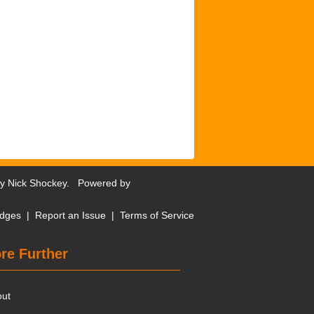
by
Nick Shockey
. Powered by
dges
|
Report an Issue
|
Terms of Service
re Further
out