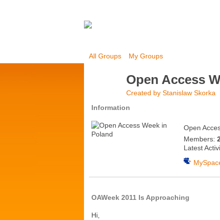
All Groups
My Groups
Open Access W
Created by
Stanislaw Skorka
Information
Open Access
Members:
Latest Activ
MySpac
OAWeek 2011 Is Approaching
Hi,