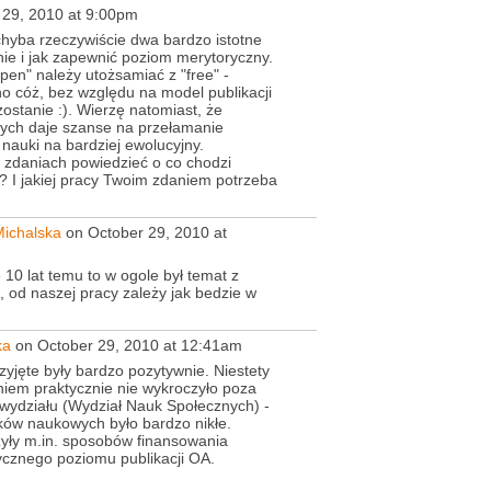
29, 2010 at 9:00pm
 chyba rzeczywiście dwa bardzo istotne
ie i jak zapewnić poziom merytoryczny.
pen" należy utożsamiać z "free" -
o cóż, bez względu na model publikacji
zostanie :). Wierzę natomiast, że
wych daje szanse na przełamanie
auki na bardziej ewolucyjny.
 zdaniach powiedzieć o co chodzi
a? I jakiej pracy Twoim zdaniem potrzeba
ichalska
on October 29, 2010 at
e 10 lat temu to w ogole był temat z
j, od naszej pracy zależy jak bedzie w
ka
on October 29, 2010 at 12:41am
zyjęte były bardzo pozytywnie. Niestety
iem praktycznie nie wykroczyło poza
 wydziału (Wydział Nauk Społecznych) -
ków naukowych było bardzo nikłe.
czyły m.in. sposobów finansowania
cznego poziomu publikacji OA.