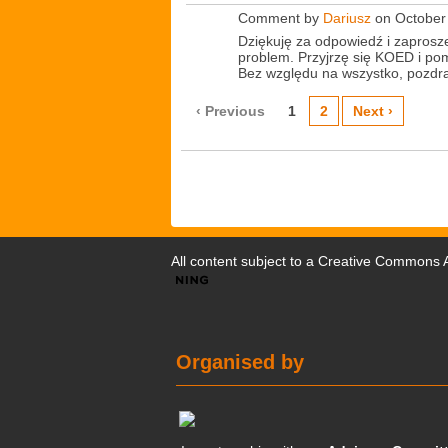
Comment by
Dariusz
on October
Dziękuję za odpowiedź i zaprosz
problem. Przyjrzę się KOED i po
Bez względu na wszystko, pozdraw
‹ Previous
1
2
Next ›
All content subject to a
Creative Commons At
Organised by