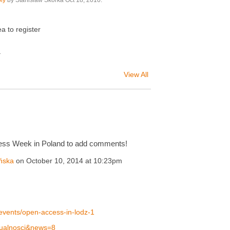
ply
by Stanislaw Skorka Oct 18, 2010.
a to register
.
View All
ess Week in Poland to add comments!
ńska
on October 10, 2014 at 10:23pm
events/open-access-in-lodz-1
ktualnosci&news=8