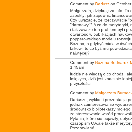
Comment by
Dariusz
on October 
Małgorzata, dziękuję za info. To
aspekty: jak zapewnić finansowan
Czy uważacie, że rzeczywiście "o
"darmowy"? A co do merytoryki, n
i tak zawsze ten problem był i po
otwartość w publikacjach nauko
popperowskiego modelu rozwoju n
Bożena, a gdybyś miała w dwóch
laikowi, to co byś mu powiedział
najwięcej?
Comment by
Bożena Bednarek-M
1:45am
ludzie nie wiedzą o co chodzi, al
księzyca, dziś jest znacznie lepie
przyszlości
Comment by
Malgorzata Burnec
Dariuszu, wykład i prezentacja pr
jednak zainteresowanie wydarzen
środowisko bibliotekarzy mojego
zainteresowanie wsród pracowni
Pytania, które się pojawiły, doty
czasopism OA,ale także merytory
Pozdrawiam!