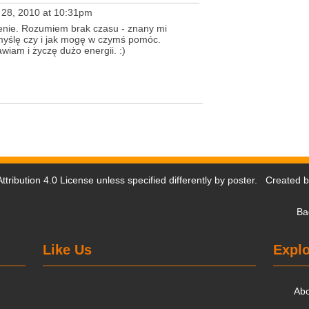
 28, 2010 at 10:31pm
enie. Rozumiem brak czasu - znany mi
myślę czy i jak mogę w czymś pomóc.
iam i życzę dużo energii. :)
tribution 4.0 License
unless specified differently by poster. Created 
Ba
Like Us
Explo
Ab