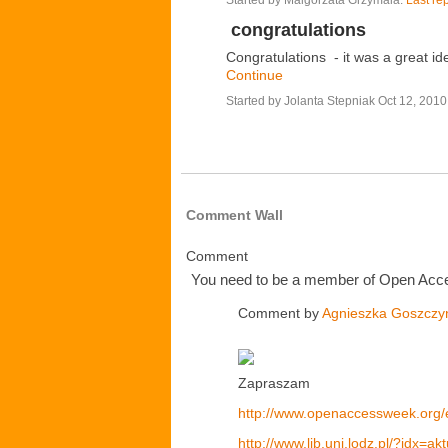
Started by Malgorzata Grzymala.
Last re
congratulations
Congratulations - it was a great ide
Continue
Started by Jolanta Stepniak Oct 12, 2010
Comment Wall
Comment
You need to be a member of Open Acc
Comment by
Agnieszka Goszczy
Zapraszam
http://www.openaccessweek.org/
http://www.lib.uni.lodz.pl/?idx=a