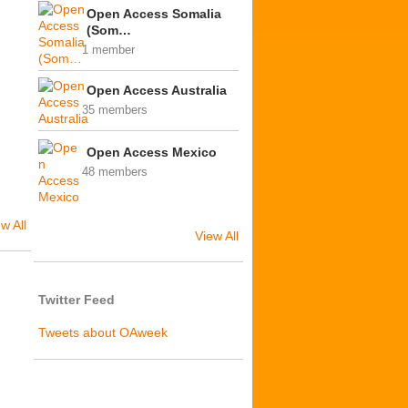
Open Access Somalia
(Som…
1 member
Open Access Australia
35 members
Open Access Mexico
48 members
w All
View All
Twitter Feed
Tweets about OAweek