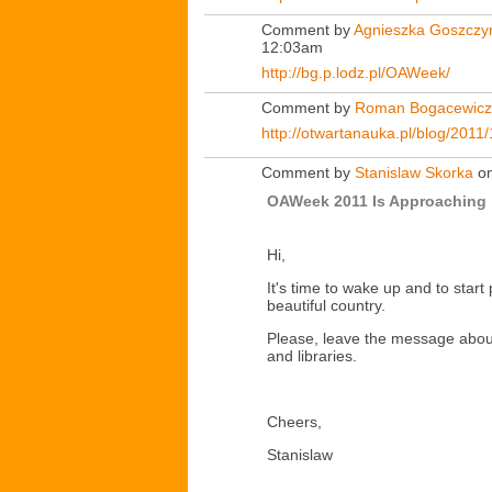
Comment by
Agnieszka Goszczy
12:03am
http://bg.p.lodz.pl/OAWeek/
Comment by
Roman Bogacewicz
http://otwartanauka.pl/blog/201
Comment by
Stanislaw Skorka
on
OAWeek 2011 Is Approaching
Hi,
It's time to wake up and to star
beautiful country.
Please, leave the message abou
and libraries.
Cheers,
Stanislaw