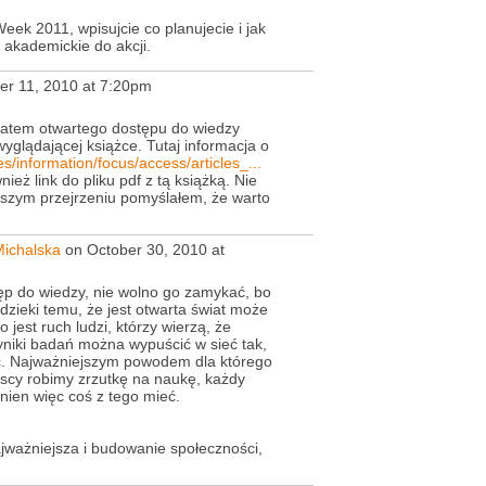
ek 2011, wpisujcie co planujecie i jak
 akademickie do akcji.
r 11, 2010 at 7:20pm
atem otwartego dostępu do wiedzy
yglądającej książce. Tutaj informacja o
ves/information/focus/access/articles_...
nież link do pliku pdf z tą książką. Nie
rwszym przejrzeniu pomyślałem, że warto
ichalska
on October 30, 2010 at
tęp do wiedzy, nie wolno go zamykać, bo
dzieki temu, że jest otwarta świat może
 jest ruch ludzi, którzy wierzą, że
yniki badań można wypuścić w sieć tak,
ać. Najważniejszym powodem dla którego
zyscy robimy zrzutkę na naukę, każdy
inien więc coś z tego mieć.
najważniejsza i budowanie społeczności,