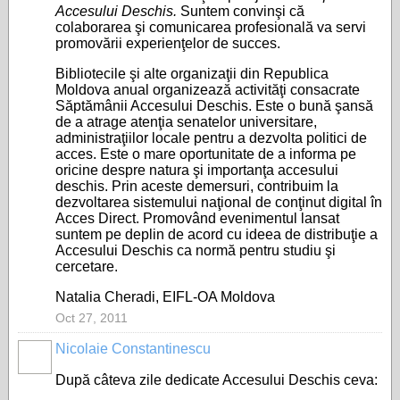
Accesului Deschis.
Suntem convinşi că
colaborarea şi comunicarea profesională va servi
promovării experienţelor de succes.
Bibliotecile şi alte organizaţii din Republica
Moldova anual organizează activităţi consacrate
Săptămânii Accesului Deschis. Este o bună şansă
de a atrage atenţia senatelor universitare,
administraţiilor locale pentru a dezvolta politici de
acces. Este o mare oportunitate de a informa pe
oricine despre natura şi importanţa accesului
deschis. Prin aceste demersuri, contribuim la
dezvoltarea sistemului naţional de conţinut digital în
Acces Direct. Promovând evenimentul lansat
suntem pe deplin de acord cu ideea de distribuţie a
Accesului Deschis ca normă pentru studiu şi
cercetare.
Natalia Cheradi, EIFL-OA Moldova
Oct 27, 2011
Nicolaie Constantinescu
După câteva zile dedicate Accesului Deschis ceva: