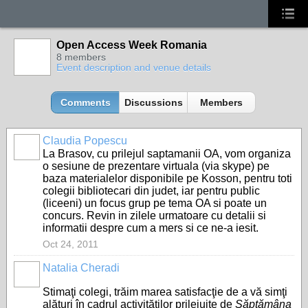
Open Access Week Romania
8 members
Event description and venue details
Comments
Discussions
Members
Claudia Popescu
La Brasov, cu prilejul saptamanii OA, vom organiza
o sesiune de prezentare virtuala (via skype) pe
baza materialelor disponibile pe Kosson, pentru toti
colegii bibliotecari din judet, iar pentru public
(liceeni) un focus grup pe tema OA si poate un
concurs. Revin in zilele urmatoare cu detalii si
informatii despre cum a mers si ce ne-a iesit.
Oct 24, 2011
Natalia Cheradi
Stimaţi colegi, trăim marea satisfacţie de a vă simţi
alături în cadrul activităţilor prilejuite de
Săptămâna