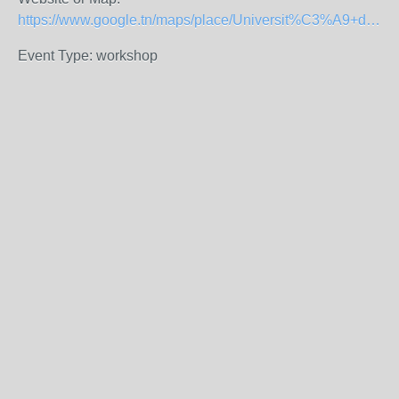
https://www.google.tn/maps/place/Universit%C3%A9+de+Sfax/@34.736111,10.7405388,17z/data=!3m1!4b1!4m2!3m1!1s0x13002cd27f0c8681:0x63d759dba80852a?hl=fr
Event Type: workshop