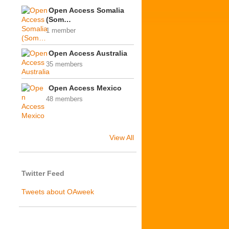
Open Access Somalia
(Som…
1 member
Open Access Australia
35 members
Open Access Mexico
48 members
View All
Twitter Feed
Tweets about OAweek