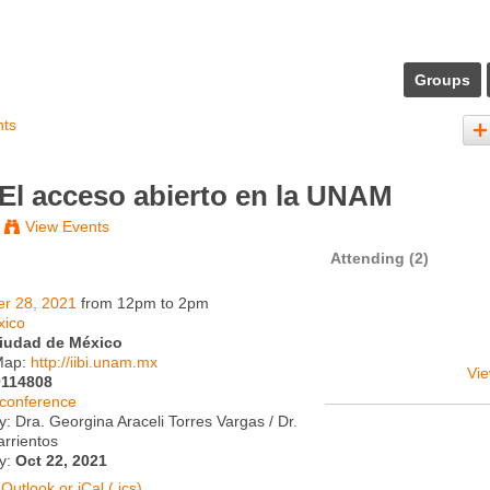
Groups
nts
El acceso abierto en la UNAM
View Events
Attending (2)
er 28, 2021
from 12pm to 2pm
xico
iudad de México
Map:
http://iibi.unam.mx
Vie
0114808
conference
: Dra. Georgina Araceli Torres Vargas / Dr.
arrientos
ty:
Oct 22, 2021
Outlook or iCal (.ics)