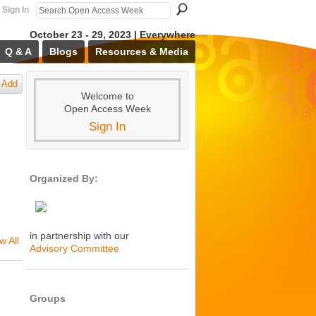
Sign In
October 23 - 29, 2023 | Everywhere
Q & A
Blogs
Resources & Media
Add
Welcome to
Open Access Week
Sign In
Organized By:
in partnership with our
w All
Advisory Committee
Groups