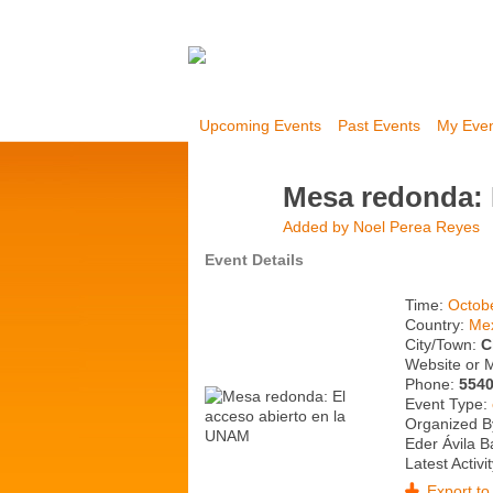
Upcoming Events
Past Events
My Eve
Mesa redonda: 
Added by
Noel Perea Reyes
Event Details
Time:
Octob
Country:
Me
City/Town:
C
Website or 
Phone:
554
Event Type:
Organized By
Eder Ávila B
Latest Activi
Export to 