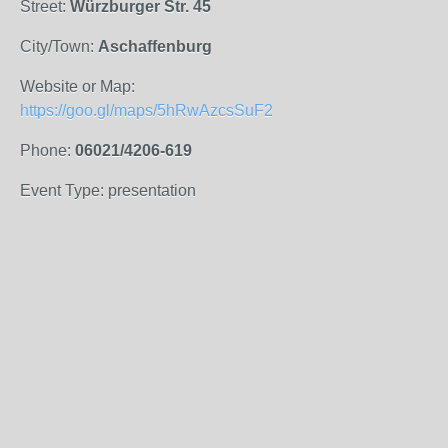
Street:
Würzburger Str. 45
City/Town:
Aschaffenburg
Website or Map:
https://goo.gl/maps/5hRwAzcsSuF2
Phone:
06021/4206-619
Event Type: presentation