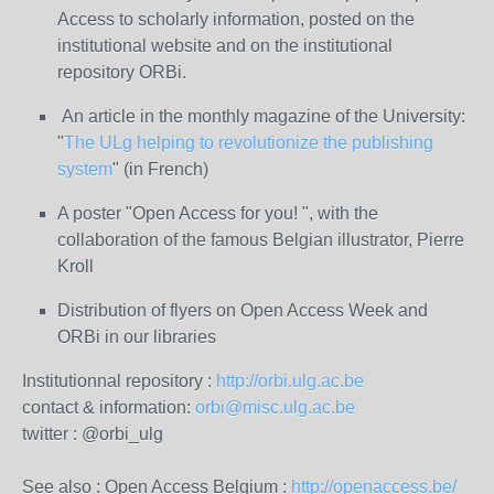
Access to scholarly information, posted on the
institutional website and on the institutional
repository ORBi.
An article in the monthly magazine of the University:
"
The ULg helping to revolutionize the publishing
system
" (in French)
A poster "Open Access for you! ", with the
collaboration of the famous Belgian illustrator, Pierre
Kroll
Distribution of flyers on Open Access Week and
ORBi in our libraries
Institutionnal repository : 
http://orbi.ulg.ac.be
contact & information: 
orbi@misc.ulg.ac.be
twitter : @orbi_ulg
See also : Open Access Belgium : 
http://openaccess.be/