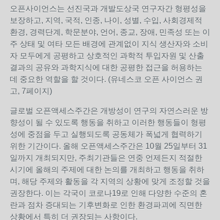
오픈사이언스는 선진국과 개발도상국 연구자간 형평성을
보장하고
,
지역
,
국적
,
인종
,
나이
,
성별
,
수입
,
사회경제적
환경
,
경력단계
,
학문분야
,
언어
,
종교
,
장애
,
민족성 또는 이
주 상태 및 여타 모든 배경에 관계없이 지식 생산자와 소비
자 모두에게 공평하고 상호적인 과학적 투입자원 및 산출
결과의 공유와 과학지식에 대한 공평한 접근을 허용하는
데 중요한 역할을 할 것이다
. (
유네스코 오픈 사이언스 권
고
, 7
페이지
)
글로벌 오픈액세스주간은 개방성이 연구의 자연스러운 방
향성이 될 수 있도록 행동을 취하고 이러한 행동들이 형평
성에 중점을 두고 실행되도록 공동체가 폭넓게 협력하기
위한 기간이다
.
올해 오픈액세스주간은
10
월
25
일부터
31
일까지 개최되지만
,
주최기관들은 연중 언제든지 적절한
시기에 올해의 주제에 대한 논의를 개최하고 행동을 취하
며
,
해당 주제와 활동을 각 지역의 상황에 맞게 조정할 것을
권장한다
.
이는 각국이 코로나
19
로 인해 다양한 수준의 혼
란과 점차 증대되는 기후변화로 인한 환경파괴에 직면한
상황에서 특히 더 권장되는 사항이다
.