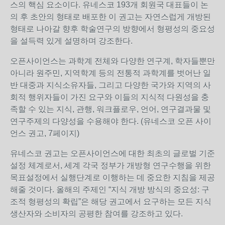
스의 핵심 요소이다
.
유네스코
193
개 회원국 대표들이 논
의 후 초안의 형태로 배포한 이 권고는 자연스럽게 개방된
형태로 나아갈 향후 학술연구의 방향에서 형평성의 중요성
을 설득력 있게 설명하며 강조한다
.
오픈사이언스는 과학계 전체와 다양한 연구계
,
학자들뿐만
아니라 원주민
,
지역학계 등의 전통적 과학계를 벗어난 일
반 대중과 지식소유자들
,
그리고 다양한 국가와 지역의 사
회적 행위자들이 가진 요구와 이들의 지식적 다원성을 충
족할 수 있는 지식
,
관행
,
워크플로우
,
언어
,
연구결과물 및
연구주제의 다양성을 수용해야 한다
. (
유네스코 오픈 사이
언스 권고
, 7
페이지
)
유네스코 권고는 오픈사이언스에 대한 최초의 글로벌 기준
설정 체계로서
,
세계 각국 정부가 개방형 연구수행을 위한
목표설정에서 실행단계로 이행하는 데 중요한 지침을 제공
해줄 것이다
.
올해의 주제인
“
지식 개방 방식의 중요성
:
구
조적 형평성의 확립
”
은 해당 권고에서 요구하는 모든 지식
생산자와 소비자의 공평한 참여를 강조하고 있다
.