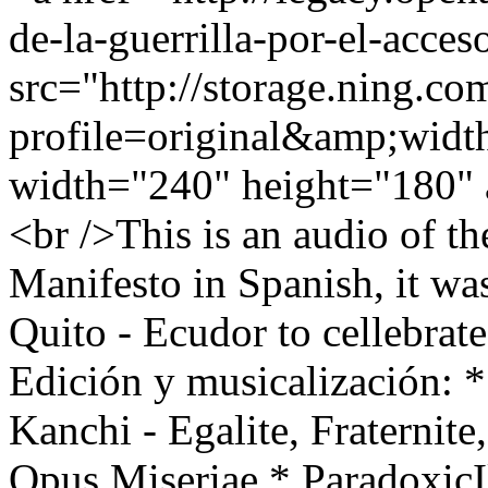
de-la-guerrilla-por-el-acce
src="http://storage.ning.co
profile=original&amp;wid
width="240" height="180" 
<br />This is an audio of t
Manifesto in Spanish, it wa
Quito - Ecudor to cellebrat
Edición y musicalización: 
Kanchi - Egalite, Fraternit
Opus Miseriae * ParadoxicIl