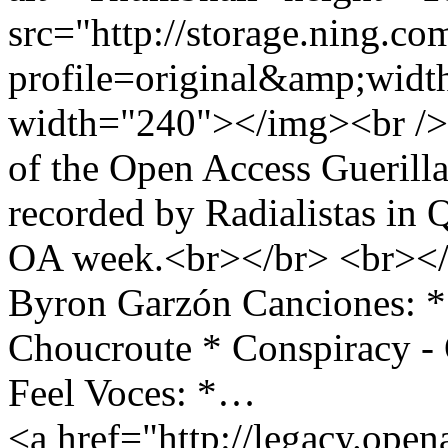
src="http://storage.ning.co
profile=original&amp;wid
width="240"></img><br /> 
of the Open Access Guerilla
recorded by Radialistas in Q
OA week.<br></br> <br></b
Byron Garzón Canciones: * K
Choucroute * Conspiracy - 
Feel Voces: *…
<a href="http://legacy.open