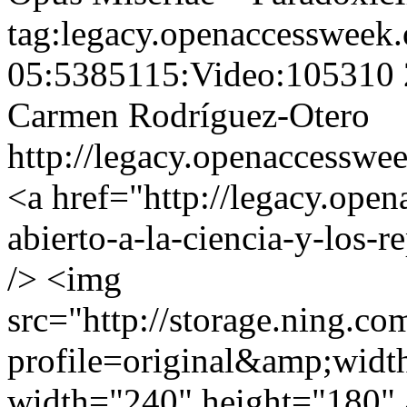
tag:legacy.openaccessweek.
05:5385115:Video:105310
Carmen Rodríguez-Otero
http://legacy.openaccesswe
<a href="http://legacy.open
abierto-a-la-ciencia-y-los-
/> <img
src="http://storage.ning.co
profile=original&amp;wid
width="240" height="180" 