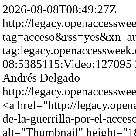
2026-08-08T08:49:27Z
http://legacy.openaccesswee
tag=acceso&rss=yes&xn_a
tag:legacy.openaccessweek.
08:5385115:Video:127095
Andrés Delgado
http://legacy.openaccesswe
<a href="http://legacy.open
de-la-guerrilla-por-el-acce
alt="Thumbnail" height="1