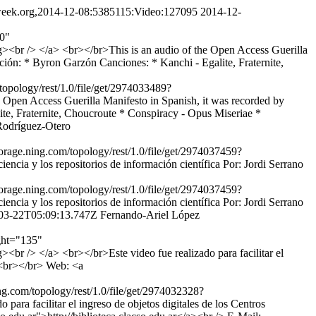
week.org,2014-12-08:5385115:Video:127095
2014-12-
80"
<br /> </a> <br></br>This is an audio of the Open Access Guerilla
ción: * Byron Garzón Canciones: * Kanchi - Egalite, Fraternite,
/topology/rest/1.0/file/get/2974033489?
pen Access Guerilla Manifesto in Spanish, it was recorded by
ite, Fraternite, Choucroute * Conspiracy - Opus Miseriae *
odríguez-Otero
torage.ning.com/topology/rest/1.0/file/get/2974037459?
ia y los repositorios de información científica Por: Jordi Serrano
torage.ning.com/topology/rest/1.0/file/get/2974037459?
ia y los repositorios de información científica Por: Jordi Serrano
03-22T05:09:13.747Z
Fernando-Ariel López
ight="135"
r /> </a> <br></br>Este video fue realizado para facilitar el
.<br></br> Web: <a
ing.com/topology/rest/1.0/file/get/2974032328?
a facilitar el ingreso de objetos digitales de los Centros