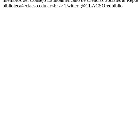
miembros del Consejo Latinoamericano de Ciencias Sociales al Reposi
biblioteca@clacso.edu.ar<br /> Twitter: @CLACSOredbiblio