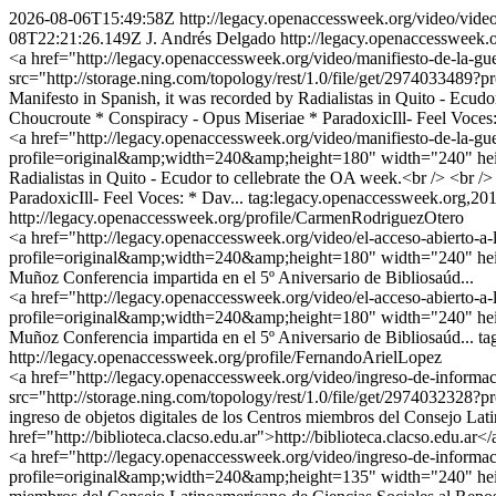
2026-08-06T15:49:58Z
http://legacy.openaccessweek.org/video/vid
08T22:21:26.149Z
J. Andrés Delgado
http://legacy.openaccessweek.
<a href="http://legacy.openaccessweek.org/video/manifiesto-de-la-gu
src="http://storage.ning.com/topology/rest/1.0/file/get/297403348
Manifesto in Spanish, it was recorded by Radialistas in Quito - Ecud
Choucroute * Conspiracy - Opus Miseriae * ParadoxicIll- Feel Voce
<a href="http://legacy.openaccessweek.org/video/manifiesto-de-la-gue
profile=original&amp;width=240&amp;height=180" width="240" height
Radialistas in Quito - Ecudor to cellebrate the OA week.<br /> <br /
ParadoxicIll- Feel Voces: * Dav...
tag:legacy.openaccessweek.org,20
http://legacy.openaccessweek.org/profile/CarmenRodriguezOtero
<a href="http://legacy.openaccessweek.org/video/el-acceso-abierto-a-
profile=original&amp;width=240&amp;height=180" width="240" height="
Muñoz Conferencia impartida en el 5º Aniversario de Bibliosaúd...
<a href="http://legacy.openaccessweek.org/video/el-acceso-abierto-a-
profile=original&amp;width=240&amp;height=180" width="240" height="
Muñoz Conferencia impartida en el 5º Aniversario de Bibliosaúd...
ta
http://legacy.openaccessweek.org/profile/FernandoArielLopez
<a href="http://legacy.openaccessweek.org/video/ingreso-de-informac
src="http://storage.ning.com/topology/rest/1.0/file/get/2974032328
ingreso de objetos digitales de los Centros miembros del Consejo L
href="http://biblioteca.clacso.edu.ar">http://biblioteca.clacso.edu.
<a href="http://legacy.openaccessweek.org/video/ingreso-de-informaci
profile=original&amp;width=240&amp;height=135" width="240" height="