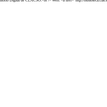
torio Digital de CLACSO.<br /> Web: <a href="http://biblioteca.clacso