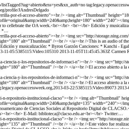
eo/listTagged?tag=abierto&rss=yes&xn_auth=no
tag:legacy.openaccess
org/profile/JAndresDelgado
errilla-por-el-acceso-abierto"><br /> <img alt="Thumbnail" height="1
9?profile=original&amp;width=240&amp;height=180" width="240"></img>
or to cellebrate the OA week.<br></br> <br></br> Edición y musicaliza
s: *…
rrilla-por-el-acceso-abierto"><br /> <img src="http://storage.ning.com
="180" alt="Thumbnail" /><br /> </a><br />This is an audio of the O
> Edición y musicalización: * Byron Garzón Canciones: * Kanchi - Egal
13-11-05:5385115:Video:105310
2013-11-05T11:45:45.363Z
Carmen R
la-ciencia-y-los-repositorios-de-informaci-n"><br /> <img src="http://s
180" alt="Thumbnail" /><br /> </a><br />El acceso abierto a la cienc
la-ciencia-y-los-repositorios-de-informaci-n"><br /> <img src="http://s
180" alt="Thumbnail" /><br /> </a><br />El acceso abierto a la cienc
g:legacy.openaccessweek.org,2013-03-22:5385115:Video:89073
2013-
i-n-repositorio-institucional-clacso"><br /> <img alt="Thumbnail" he
?profile=original&amp;width=240&amp;height=135" width="240"></img><b
atinoamericano de Ciencias Sociales al Repositorio Digital de CLACSO
ar</a><br></br> E-Mail: biblioteca@clacso.edu.ar<br></br> Twitter:…
-n-repositorio-institucional-clacso"><br /> <img src="http://storage.n
135" alt="Thumbnail" /><br /> </a><br />Este video fue realizado par